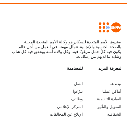
صندوق الأمم المتحدة للسكان هو وكالة الأمم المتحدة المعنية
بالصحة الجنسية والإنجابية. تتمثّل مهمتنا في العمل من أجل عالم
يكون فيه كلّ حمل مرغوبًا فيه، وكل ولادة آمنة ويحقق فيه كل شاب
وشابة ما لديهم من إمكانات.
L
لمعرفة المزيد
G
للمساهمة
o
e
نبذة عنا
اتصل
b
a
أماكن عملنا
تبرّعوا
القيادة التنفيذية
وظائف
e
r
التمويل والتأثير
المركز الإعلامي
y
n
الشفافية
الإبلاغ عن المخالفات