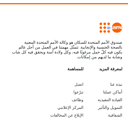
صندوق الأمم المتحدة للسكان هو وكالة الأمم المتحدة المعنية
بالصحة الجنسية والإنجابية. تتمثّل مهمتنا في العمل من أجل عالم
يكون فيه كلّ حمل مرغوبًا فيه، وكل ولادة آمنة ويحقق فيه كل شاب
وشابة ما لديهم من إمكانات.
L
لمعرفة المزيد
G
للمساهمة
o
e
نبذة عنا
اتصل
b
a
أماكن عملنا
تبرّعوا
القيادة التنفيذية
وظائف
e
r
التمويل والتأثير
المركز الإعلامي
y
n
الشفافية
الإبلاغ عن المخالفات