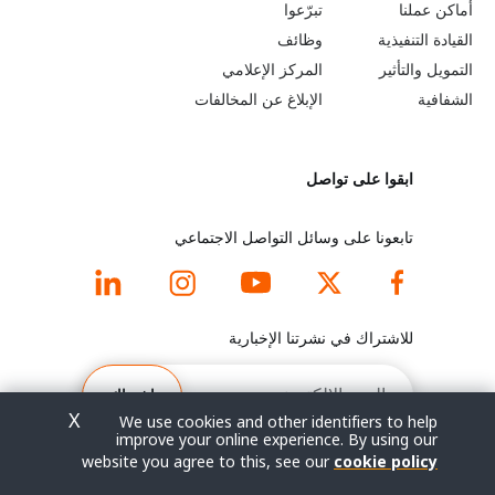
b
a
أماكن عملنا
تبرّعوا
القيادة التنفيذية
وظائف
e
r
التمويل والتأثير
المركز الإعلامي
y
n
الشفافية
الإبلاغ عن المخالفات
o
m
ابقوا على تواصل
n
o
d
r
تابعونا على وسائل التواصل الاجتماعي
f
e
o
f
للاشتراك في نشرتنا الإخبارية
o
o
البريد
الإلكتروني
اشتراك
t
o
X
We use cookies and other identifiers to help
improve your online experience. By using our
e
t
website you agree to this, see our
cookie policy