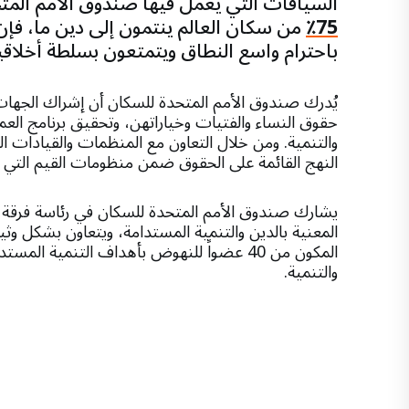
السياقات التي يعمل فيها صندوق الأمم المتح
75٪
من سكان العالم ينتمون إلى دين ما، فإن
باحترام واسع النطاق ويتمتعون بسلطة أخلاق
يُدرك صندوق الأمم المتحدة للسكان أن إشراك الجهات الف
حقوق النساء والفتيات وخياراتهن، وتحقيق برنامج العم
والتنمية. ومن خلال التعاون مع المنظمات والقيادات ال
النهج القائمة على الحقوق ضمن منظومات القيم التي 
يشارك صندوق الأمم المتحدة للسكان في رئاسة فرقة ا
المعنية بالدين والتنمية المستدامة، ويتعاون بشكل و
المكون من 40 عضواً للنهوض بأهداف التنمية ا
والتنمية.