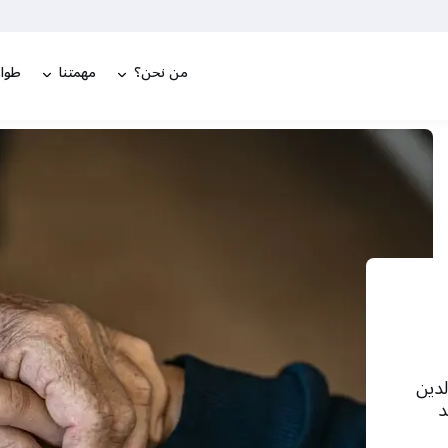
من نحن؟
مهمتنا
طوار
لدين
د