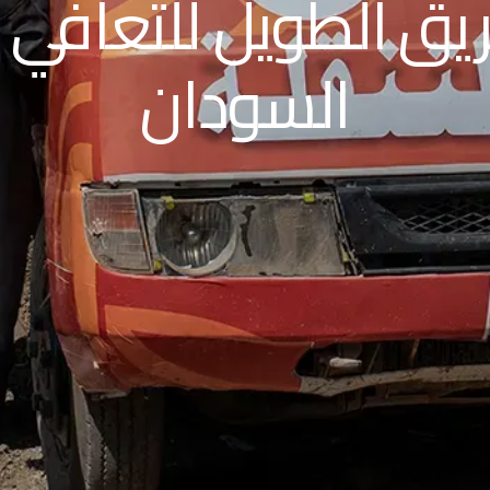
يق الطويل للتعافي
السودان
الطريق الطويل للتعافي في
السودان
“We left with nothing but our lives,” says a mother of
five named Anna, describing how she and her children
fled their home amid armed conflict in South Kordofan
state in Sudan. The journey was harrow...
للمشاركة على فيسبوك
مشاركة على إكس