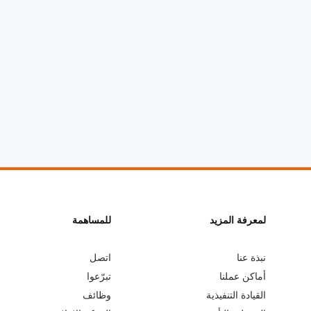
L
لمعرفة المزيد
G
للمساهمة
o
e
نبذة عنا
اتصل
أماكن عملنا
تبرّعوا
b
a
القيادة التنفيذية
وظائف