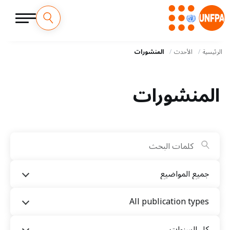
M
تجاوز
إلى
الرئيسية
الأحدث
المنشورات
a
المحتوى
الرئيسي
i
المنشورات
n
n
a
v
جميع المواضيع
i
All publication types
g
كل السنوات