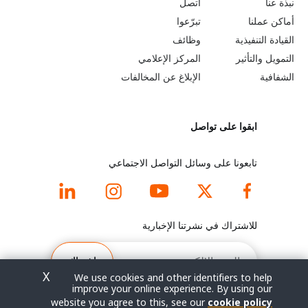
o
e
نبذة عنا
اتصل
b
a
أماكن عملنا
تبرّعوا
القيادة التنفيذية
وظائف
e
r
التمويل والتأثير
المركز الإعلامي
y
n
الشفافية
الإبلاغ عن المخالفات
o
m
ابقوا على تواصل
n
o
d
r
تابعونا على وسائل التواصل الاجتماعي
f
e
o
f
للاشتراك في نشرتنا الإخبارية
o
o
البريد
الإلكتروني
اشتراك
t
o
X
We use cookies and other identifiers to help
improve your online experience. By using our
e
t
website you agree to this, see our
cookie policy