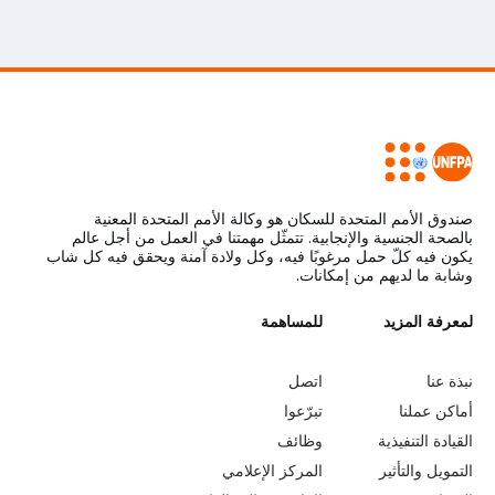
صندوق الأمم المتحدة للسكان هو وكالة الأمم المتحدة المعنية
بالصحة الجنسية والإنجابية. تتمثّل مهمتنا في العمل من أجل عالم
يكون فيه كلّ حمل مرغوبًا فيه، وكل ولادة آمنة ويحقق فيه كل شاب
وشابة ما لديهم من إمكانات.
L
لمعرفة المزيد
G
للمساهمة
o
e
نبذة عنا
اتصل
b
a
أماكن عملنا
تبرّعوا
القيادة التنفيذية
وظائف
e
r
التمويل والتأثير
المركز الإعلامي