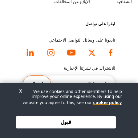
y
n
الشفافية
الإبلاغ عن المخالفات
o
m
ابقوا على تواصل
n
o
d
r
تابعونا على وسائل التواصل الاجتماعي
f
e
o
f
للاشتراك في نشرتنا الإخبارية
o
o
البريد
الإلكتروني
اشتراك
t
o
X
We use cookies and other identifiers to help
improve your online experience. By using our
e
t
website you agree to this, see our
cookie policy
r
e
© جميع الحقوق محفوظة 2026.
قبول
شروط الاستخدام
|
سياسة الخصوصية
|
خريطة الموقع
m
r