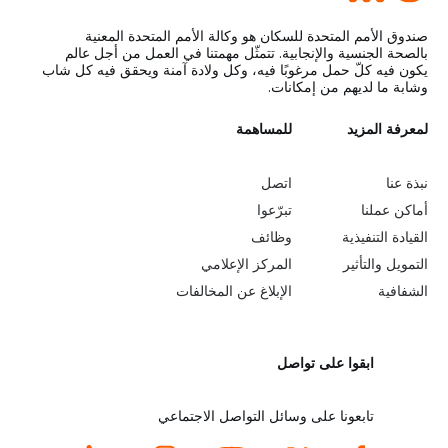
صندوق الأمم المتحدة للسكان هو وكالة الأمم المتحدة المعنية
بالصحة الجنسية والإنجابية. تتمثّل مهمتنا في العمل من أجل عالم
يكون فيه كلّ حمل مرغوبًا فيه، وكل ولادة آمنة ويحقق فيه كل شاب
وشابة ما لديهم من إمكانات.
L
لمعرفة المزيد
G
للمساهمة
o
e
نبذة عنا
اتصل
b
a
أماكن عملنا
تبرّعوا
القيادة التنفيذية
وظائف
e
r
التمويل والتأثير
المركز الإعلامي
y
n
الشفافية
الإبلاغ عن المخالفات
o
m
ابقوا على تواصل
n
o
d
r
تابعونا على وسائل التواصل الاجتماعي