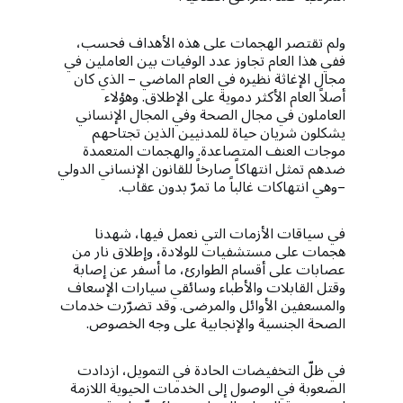
ولم تقتصر الهجمات على هذه الأهداف فحسب،
ففي هذا العام تجاوز عدد الوفيات بين العاملين في
مجال الإغاثة نظيره في العام الماضي – الذي كان
أصلاً العام الأكثر دموية على الإطلاق. وهؤلاء
العاملون في مجال الصحة وفي المجال الإنساني
يشكلون شريان حياة للمدنيين الذين تجتاحهم
موجات العنف المتصاعدة. والهجمات المتعمدة
ضدهم تمثل انتهاكاً صارخاً للقانون الإنساني الدولي
–وهي انتهاكات غالباً ما تمرّ بدون عقاب.
في سياقات الأزمات التي نعمل فيها، شهدنا
هجمات على مستشفيات للولادة، وإطلاق نار من
عصابات على أقسام الطوارئ، ما أسفر عن إصابة
وقتل القابلات والأطباء وسائقي سيارات الإسعاف
والمسعفين الأوائل والمرضى. وقد تضرّرت خدمات
الصحة الجنسية والإنجابية على وجه الخصوص.
في ظلّ التخفيضات الحادة في التمويل، ازدادت
الصعوبة في الوصول إلى الخدمات الحيوية اللازمة