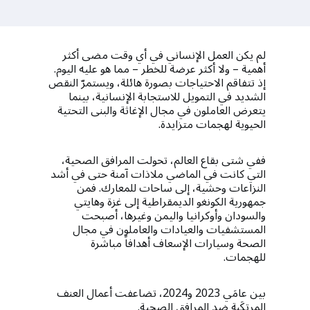
a
t
i
لم يكن العمل الإنساني في أي وقت مضى أكثر
أهمية – ولا أكثر عرضة للخطر – مما هو عليه اليوم.
o
إذ تتفاقم الاحتياجات بصورة هائلة، ويستمرّ النقص
الشديد في التمويل للاستجابة الإنسانية، بينما
n
يتعرض العاملون في مجال الإغاثة والبنى التحتية
الحيوية لهجمات متزايدة.
ففي شتى بقاع العالم، تحولت المرافق الصحية،
التي كانت في الماضي ملاذات آمنة حتى في أشد
النزاعات وحشية، إلى ساحات للمعارك. فمن
جمهورية الكونغو الديمقراطية إلى غزة وهايتي
والسودان وأوكرانيا واليمن وغيرها، أصبحت
المستشفيات والعيادات والعاملون في مجال
الصحة وسيارات الإسعاف أهدافاً مباشرة
للهجمات.
بين عامَي 2023 و2024، تضاعفت أعمال العنف
المرتكَبة ضد المرافق الصحية.