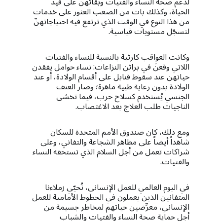
لدعم صحة النساء والفتيات وبقائهنّ على قيد
الحياة، وكذلك بات من الصعب العثور على خدمات
من هذا النوع في الوقت الذي ترتفع فيه احتياجاتهنّ
لتسجّل مستويات قياسية.
وكانت العواقب كارثية بالنسبة للنساء والفتيات
اللاتي وقعنَ في براثن النزاعات: نساء حوامل يفقدن
حياتهن عند سقوط قنابل على أقسام الولادة، أو عند
الولادة بدون رعاية طبية ماهرة؛ وصار العنف
الجنسي يُستخدم كسلاح حرب، فيما تخشى
الناجيات طلب العلاج بعد الاغتصاب.
ومع ذلك، كان صندوق الأمم المتحدة للسكان
شاهداً أيضاً على مظاهر الشجاعة والتفاني، وعلى
شراكات تعمل من أجل السلام الذي تستحقه النساء
والفتيات.
في اليوم العالمي للعمل الإنساني، نُحيّي زملاءنا
المتفانين الذين يعملون في الخطوط الأمامية للعمل
الإنساني، معرِّضين حياتهم لمخاطر جسيمة من
أجل حماية صحة النساء والفتيات والشباب