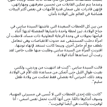
وعندما يتم تمكين القابلات من تحسين معرفتهن ومهاراتهن،
فإنهن قادرات على ضمان قدرة الأمهات في بعض أكثر البيئات
هشاشة في العالم على الولادة بأمان.
من بين كل اللحظات السعيدة التي عاشتها السيدة سايني في
جناح الولادة، تبرز لحظة واحدة باعتبارها المفضلة لديها: أثناء
قيامها بجولات في وحدة الرعاية التعاونية ذات مساء، لاحظت أن
امرأة دخلت المستشفى عند حدوث الانقباضات وهي تتعامل
بلطف مع أم حامل أخرى. وبينما كانت تستعد لإنهاء نوبتها،
اقتربت المرأة من السيدة سايني وطلبت منها طلب خاص: لقد
رغبت أن تساعدها أثناء الولادة.
قالت السيدة سايني :"كنت قد انتهيت من ورديتي، ولكنني
بقيت طوال الليل حتى أتمكن من مساعدة تلك الأم في الولادة.
وبعد ذلك، أخبرتني أنه بفضلي فقط تمكنت من ولادة طفل
سليم".
"كانت تلك إحدى اللحظات التي لا تُنسى في مسيرتي المهنية،
وسوف أتذكرها دائمًا. حتى أنها كانت تحمل نفس اسمي - أنا
لوفبريت وكانت هي أيضًا لوفبريت".