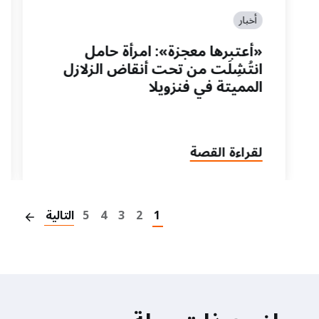
أخبار
«أعتبرها معجزة»: امرأة حامل
انتُشِلَت من تحت أنقاض الزلازل
المميتة في فنزويلا
لقراءة القصة
on
1
2
3
4
5
التالية