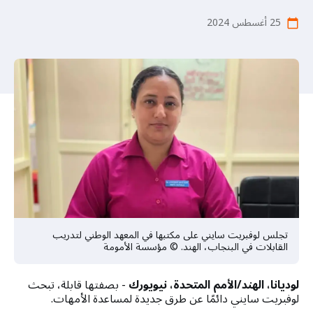
a
t
25 أغسطس 2024
calendar_today
i
o
n
تجلس لوفبريت سايني على مكتبها في المعهد الوطني لتدريب
القابلات في البنجاب، الهند. © مؤسسة الأمومة
لوديانا، الهند/الأمم المتحدة، نيويورك
- بصفتها قابلة، تبحث
لوفبريت سايني دائمًا عن طرق جديدة لمساعدة الأمهات.