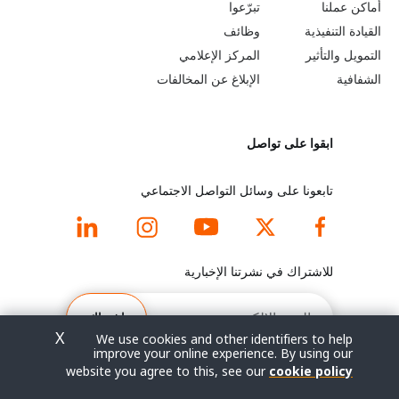
b
a
أماكن عملنا
تبرّعوا
القيادة التنفيذية
وظائف
e
r
التمويل والتأثير
المركز الإعلامي
y
n
الشفافية
الإبلاغ عن المخالفات
o
m
ابقوا على تواصل
n
o
d
r
تابعونا على وسائل التواصل الاجتماعي
f
e
o
f
للاشتراك في نشرتنا الإخبارية
o
o
البريد
الإلكتروني
اشتراك
t
o
X
We use cookies and other identifiers to help
improve your online experience. By using our
e
t
website you agree to this, see our
cookie policy