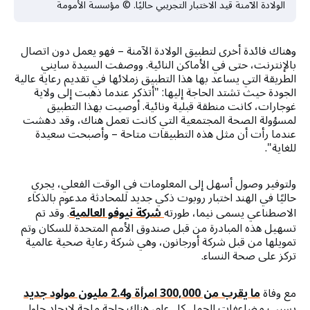
الولادة الآمنة قيد الاختبار التجريبي حاليًا. © مؤسسة الأمومة
وهناك فائدة أخرى لتطبيق الولادة الآمنة – فهو يعمل دون اتصال
بالإنترنت، حتى في الأماكن النائية. ووصفت السيدة سايني
الطريقة التي يساعد بها هذا التطبيق زملائها في تقديم رعاية عالية
الجودة حيث تشتد الحاجة إليها: "أتذكر عندما ذهبت إلى ولاية
غوجارات، كانت منطقة قبلية ونائية. أوصيت بهذا التطبيق
لمسؤولة الصحة المجتمعية التي كانت تعمل هناك، وقد دهشت
عندما رأت أن مثل هذه التطبيقات متاحة – وأصبحت سعيدة
للغاية".
ولتوفير وصول أسهل إلى المعلومات في الوقت الفعلي، يجري
حاليًا في الهند اختبار روبوت ذكي جديد للمحادثة مدعوم بالذكاء
الاصطناعي يسمى نيما، طورته
شركة نيوفو العالمية
. وقد تم
تسهيل هذه المبادرة من قبل صندوق الأمم المتحدة للسكان وتم
تمويلها من قبل شركة أورجانون، وهي شركة رعاية صحية عالمية
تركز على صحة النساء.
مع وفاة
ما يقرب من 300,000 امرأة و2.4 مليون مولود جديد
بسبب مضاعفات الحمل كل عام، هناك حاجة ملحة لإيجاد حلول.