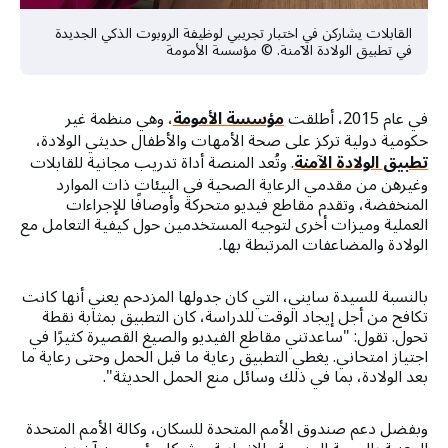
القابلات يشاركن في اختبار تجريبي لوظيفة الروبوت الذكي الجديدة
في تطبيق الولادة الآمنة. © مؤسسة الأمومة
في عام 2015، أطلقت
مؤسسة الأمومة
، وهي منظمة غير
حكومية دولية تركز على صحة الأمهات والأطفال حديثي الولادة،
تطبيق الولادة الآمنة
. وتُعد المنصة أداة تدريب مجانية للقابلات
وغيرهن من مقدمي الرعاية الصحية في البيئات ذات الموارد
المنخفضة، وتقدم مقاطع فيديو متحركة وأوصافًا للإجراءات
العملية وميزات أخرى لتوجيه المستخدمين حول كيفية التعامل مع
الولادة والمضاعفات المرتبطة بها.
بالنسبة للسيدة سايني، التي كان جدولها المزدحم يعني أنها كانت
تكافح من أجل إيجاد الوقت للدراسة، كان التطبيق بمثابة نقطة
تحول. تقول: "ساعدتني مقاطع الفيديو والصيغ القصيرة كثيرًا في
اجتياز امتحاني. يغطي التطبيق رعاية ما قبل الحمل وحتى رعاية ما
بعد الولادة، بما في ذلك وسائل منع الحمل الحديثة".
وبفضل دعم صندوق الأمم المتحدة للسكان، وكالة الأمم المتحدة