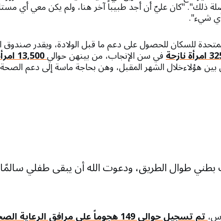
لة ذلك". "كان عليّ أن أجد طبيباً آخر هنا، ولم يكن معي أي مستل
 أي شيء".
لمتحدة للسكان للحصول على دعم ما قبل الولادة، ويقدر صندوق ا
في سن الإنجاب، من بينهن حوالي
13,500 امرأة حامل.
1, امرأة من بين هؤلاءخلال الشهر المقبل، وهن بحاجة ماسة إلى دعم الصح
ي طوال الطريق، ودعوت الله أن يبقى طفلي سالمًا" 
رس،
تم تسجيل حوالي 149 هجوماً على مرافق الرعاية الصحية في لبنان