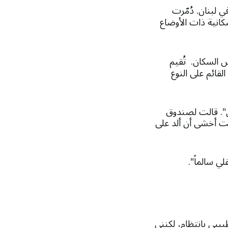
ي لبنان. دُمّرت
سكانية ذات الأوضاع
 السكان. تُقيم
قائم على النوع
ني جسدي". قالت لصندوق
كنت أخشى أن ألد على
ي سالماً".
كنت أزور طبيبي بانتظام، لكنني