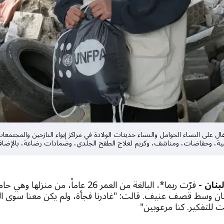
 على النساء الحوامل والنساء حديثات الولادة في مراكز إيواء النازحين والمجتمع
ية، وحفاضات، ومناشف، وكريم لعلاج الطفح الجلدي، وضمادات رضاعة، بالإضاف
نان -
فرّت ريما*، البالغة من العمر 26 عاماً، من من
ن وسط قصف عنيف. قالت: "غادرنا فجأة، ولم يكن معنا سوى الم
قت للتفكير. كنا مرعوبين"