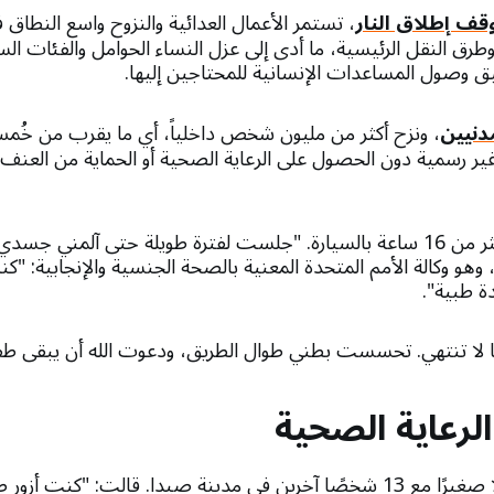
قف إطلاق النار
، تستمر الأعمال العدائية والنزوح واسع النطاق ف
 وطرق النقل الرئيسية، ما أدى إلى عزل النساء الحوامل والفئات ال
عيق وصول المساعدات الإنسانية للمحتاجين إليها.
مدنيين
، ونزح أكثر من مليون شخص داخلياً، أي ما يقرب من خُمس
ر رسمية دون الحصول على الرعاية الصحية أو الحماية من العنف ال
استغرقت رحلة ريما أكثر من 16 ساعة بالسيارة. "جلست لفترة طويلة حتى آلم
 وهو وكالة الأمم المتحدة المعنية بالصحة الجنسية والإنجابية: "
ة طبية".
 لا تنتهي. تحسست بطني طوال الطريق، ودعوت الله أن يبقى طفل
الرعاية الصحية
تشارك ريما حاليًا منزلًا صغيرًا مع 13 شخصًا آخرين في مدينة صيدا. قالت: "