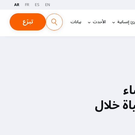
AR
FR
ES
EN
تبرّع
ئ إنسانية
الأحدث
بيانات
اء
اة خلال