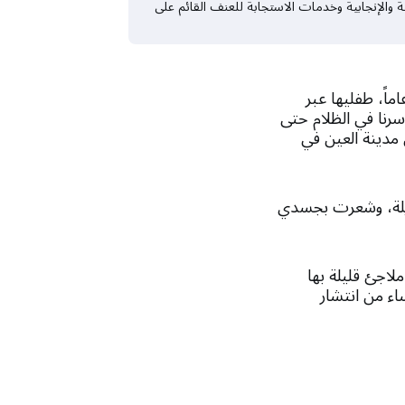
نان، وقدم لهن خدمات الصحة الجنسية والإنجابية وخدمات الاستجابة للعنف القائم على
ابت الضربة الأولى حي الضاحية في بيروت، حملت ليا*، البالغة من العمر 27 عاماً، طفليها عبر
وسرنا في الظلام حتى
مدينة العين في
ويلة، وشعرت بجسدي
لاجئ قليلة بها
اء من انتشار