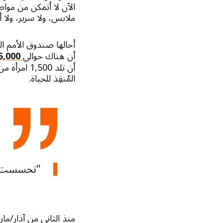
الآن لا أتمكن من مواص
ملابس، ولا سرير، ولا
أحالها صندوق الأمم ا
أن هناك حوالي
325,000 امرأة نازحة
أن تلد 500
المُنقِذ للحياة.
"تحسست بطن
منذ الثاني من آذار/ما