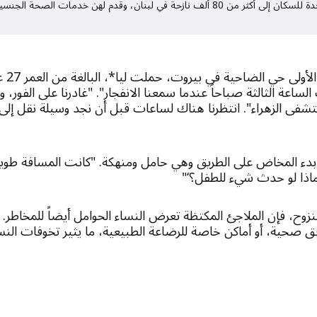
منذ بداية شهر آذار/مارس، وصل صندوق الأمم المتحدة للسكان إلى أكثر من 80 ألف نازحة في لب
عندما أص
ساعة الثالثة صباحاً عندما سمعنا الانفجار". "غادرنا على الفور، 
فى الزهراء". انتظرنا هناك لساعات قبل أن نجد وسيلة نقل إلى 
بدء المخاض على الطريق وهي حامل ومنهكة. "كانت المسافة ط
’ماذا لو حدث شيء للطفل؟‘"
زوح، فإن الملاجئ المكتظة تعرض النساء الحوامل أيضاً للمخاطر. م
ق صحية، أو أماكن خاصة للرضاعة الطبيعية، ما يثير تخوفات النس