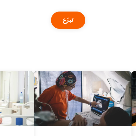
تبرّع