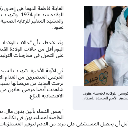
القابلة فاطمة الدوما هي إحدى 
للولادة منذ عام 74
والمشهد المتغير للرعاية الصح
عقود.
وقد لاحظت أن "حالات الولادا
اليوم أقل من حالات الولادة الق
على التحول في ممارسات التوليد.
في الآونة الأخيرة، شهدت السيد
المرضى المتضررين من انعدام الأم
نزحت العديد من مريضاتها بسبب
شاهدت أيضا مرضى يعانون من ا
وستي للولادة لخمسة عقود،
الاقتصادية للنزاع.
صندوق الأمم المتحدة للسكان
"بعض النساء يأتين بدون مال. ند
الخاصة لمساعدتهن في تكاليف ا
مل أن يحصل المستشفى على مزيد من الدعم لتوفير المستلزمات وا