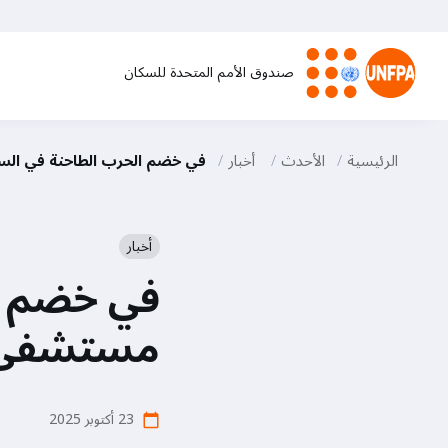
تجاوز
إلى
المحتوى
صندوق الأمم المتحدة للسكان
الرئيسي
M
a
الرئيسية
الأحدث
أخبار
في خضم الحرب الطاحنة في السو
i
أخبار
n
في خضم ال
n
مستشفى ال
a
v
23 أكتوبر 2025
calendar_today