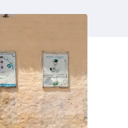
i
g
a
t
i
o
n