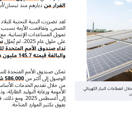
الفرار من
ديارهم منذ نيسان/أبريل 2023، نا
لقد تضررت البنية التحتية للبلاد
الصحي. وتفاقمت الأزمة بسبب ا
تمويل المساعدات الإنسانية. مع 
على حلول عام 2025، لم يُموّل
والبالغة قيمته 145.7 مليون دولار أمريكي
تمكن صندوق الأمم المتحدة للس
الوصول إلى أكثر من
586,000 شخص
من خلال تقديم الخدمات الأساسي
ال انقطاعات التيار الكهربائي
الأمومة ورعاية التوليد الطارئة، و
ان
إلى أغسطس 2025. و
يفوق بكثير الموارد المتاحة.