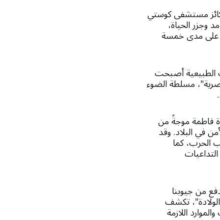
ركائز مستشفى كوستي
19، وشهدت مد وجزر الحياة،
ية على مدى خمسة
ت الطبيعية أصبحت
يصرية"، مسلطة الضوء
ة فاطمة موجةً من
ن في البلاد. وقد
 الحرب، كما
لتداعيات
فع من جيوبنا
لولادة"، تكشف
لموارد اللازمة