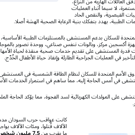
ق العائلات الهاربة من النزاع،
ستمرة، لا سيما أثناء العمليات
ليات القيصرية، والنقص الحاد
ات الطبية، يهدد بتفكك بنية الرعاية الصحية الهشة أصلا.
متحدة للسكان بدعم المستشفى بالمستلزمات الطبية الأساسية، 
زة أكسجين مركز، وبالونات تنفس صناعي، ووحدة تصوير بالموجا
 قدرة المستشفى على تقديم خدمات صحية منقذة لحياة الأمهات 
أخير في العمليات الجراحية الطارئة وإنقاذ حياة الأطفال الخُدّج.
ق الأمم المتحدة للسكان لنظام الطاقة الشمسية في المستشفى
تشفى في أمس الحاجة إليه، مما ساهم في استمرار الخدمات الأس
فى على المولدات الكهربائية لسد الفجوة، مما يؤكد الحاجة الملح
.
كانت عواقب حرب السودان مدمر
الآلاف قُتلوا، ومئات الآلاف يواجه
ما يقرب من
7.5 مليون شخص