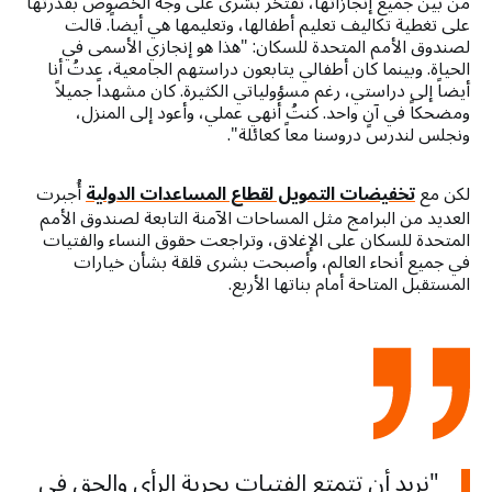
من بين جميع إنجازاتها، تفتخر بشرى على وجه الخصوص بقدرتها
على تغطية تكاليف تعليم أطفالها، وتعليمها هي أيضاً. قالت
لصندوق الأمم المتحدة للسكان: "هذا هو إنجازي الأسمى في
الحياة. وبينما كان أطفالي يتابعون دراستهم الجامعية، عدتُ أنا
أيضاً إلى دراستي، رغم مسؤولياتي الكثيرة. كان مشهداً جميلاً
ومضحكاً في آنٍ واحد. كنتُ أنهي عملي، وأعود إلى المنزل،
ونجلس لندرس دروسنا معاً كعائلة".
لكن مع
تخفيضات التمويل لقطاع المساعدات الدولية
أُجبرت
العديد من البرامج مثل المساحات الآمنة التابعة لصندوق الأمم
المتحدة للسكان على الإغلاق، وتراجعت حقوق النساء والفتيات
في جميع أنحاء العالم، وأصبحت بشرى قلقة بشأن خيارات
المستقبل المتاحة أمام بناتها الأربع.
"نريد أن تتمتع الفتيات بحرية الرأي والحق في