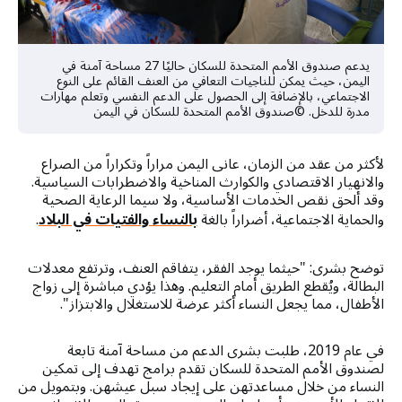
يدعم صندوق الأمم المتحدة للسكان حاليًا 27 مساحة آمنة في
اليمن، حيث يمكن للناجيات التعافي من العنف القائم على النوع
الاجتماعي، بالإضافة إلى الحصول على الدعم النفسي وتعلم مهارات
مدرة للدخل. ©صندوق الأمم المتحدة للسكان في اليمن
لأكثر من عقد من الزمان، عانى اليمن مراراً وتكراراً من الصراع
والانهيار الاقتصادي والكوارث المناخية والاضطرابات السياسية.
وقد ألحق نقص الخدمات الأساسية، ولا سيما الرعاية الصحية
والحماية الاجتماعية، أضراراً بالغة
بالنساء والفتيات في البلاد
.
توضح بشرى: "حيثما يوجد الفقر، يتفاقم العنف، وترتفع معدلات
البطالة، ويُقطع الطريق أمام التعليم. وهذا يؤدي مباشرة إلى زواج
الأطفال، مما يجعل النساء أكثر عرضة للاستغلال والابتزاز".
في عام 2019، طلبت بشرى الدعم من مساحة آمنة تابعة
لصندوق الأمم المتحدة للسكان تقدم برامج تهدف إلى تمكين
النساء من خلال مساعدتهن على إيجاد سبل عيشهن. وبتمويل من