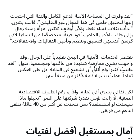
"لقد وفرت لي المساحة الآمنة الدعم الكامل والثقة التي احتجت
إليها لتحقيق حلمي في هذا المجال غير التقليدي"، قالت بشرى.
"بدأت بثلاث نساء فقط، والآن أوظف ثلاثين امرأة وستة رجال.
وإلى جانب الأمن الخاص، أقود فريقًا متخصصًا من النساء اللاتي
كرسن أنفسهن لتنسيق وتنظيم وتأمين الفعاليات والاحتفالات."
تقتصر الخدمات الأمنية في اليمن تقليدياً على الرجال، وقد
واجهت بشرى معارضة شديدة من عائلتها ومجتمعها. تقول: "لقد
عانيتُ كثيراً ولم أتلقَّ أي تشجيع في البداية، بل على العكس
تماماً. عملتُ بسرية تامة لأكثر من ستة أشهر".
لكن تفاني بشرى أتى ثماره، والآن، رغم الظروف الاقتصادية
الصعبة، لا زالت تؤمن بقدرة شركتها على النمو. "تخيلوا ماذا
سيحدث لو استسلمنا؟ نحن نتحدث عن أكثر من 40 عائلة تتلقى
الدعم من فريقي."
آمال بمستقبل أفضل لفتيات