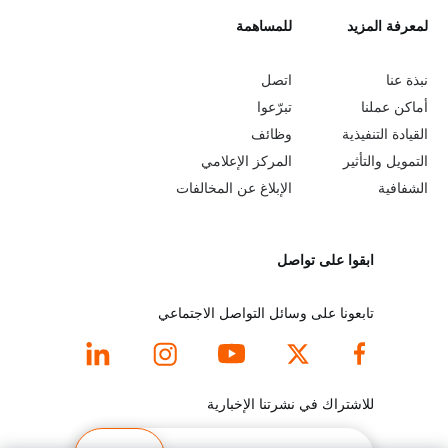
L
لمعرفة المزيد
G
للمساهمة
o
e
نبذة عنا
اتصل
b
a
أماكن عملنا
تبرّعوا
القيادة التنفيذية
وظائف
e
r
التمويل والتأثير
المركز الإعلامي
y
n
الشفافية
الإبلاغ عن المخالفات
o
m
ابقوا على تواصل
n
o
d
r
تابعونا على وسائل التواصل الاجتماعي
f
e
o
f
للاشتراك في نشرتنا الإخبارية
o
o
البريد