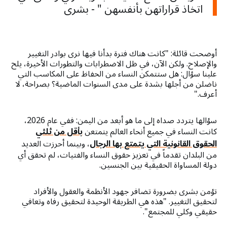
اتخاذ قراراتهن بأنفسهن " - بشرى
أوضحت قائلة: "كانت هناك فترة بدأنا فيها نرى بوادر التغيير
والإصلاح. ولكن الآن، في ظل الاضطرابات والتطورات الأخيرة، يلح
علينا سؤال: هل ستتمكن النساء من الحفاظ على المكاسب التي
ناضلن من أجلها بشدة على مدى السنوات الماضية؟ بصراحة، لا
أعرف."
سؤالها يتردد صداه إلى ما هو أبعد من اليمن: ففي عام 2026،
كانت النساء في جميع أنحاء العالم يتمتعن
بأقل من ثلثي
الحقوق القانونية التي يتمتع بها الرجال
، وبينما أحرزت العديد
من البلدان تقدماً في تعزيز حقوق النساء والفتيات، لم تحقق أي
دولة المساواة الحقيقية بين الجنسين.
تؤمن بشرى بضرورة تضافر جهود الأنظمة والعقول والأفراد
لتحقيق التغيير. "هذه هي الطريقة الوحيدة لتحقيق رفاه وتعافي
حقيقي وكلي للمجتمع".