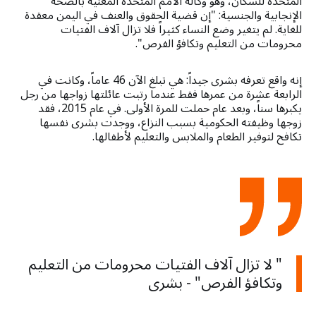
المتحدة للسكان، وهو وكالة الأمم المتحدة المعنية بالصحة
الإنجابية والجنسية: "إن قضية الحقوق والعنف في اليمن معقدة
للغاية. لم يتغير وضع النساء كثيراً فلا تزال آلاف الفتيات
محرومات من التعليم وتكافؤ الفرص".
إنه واقع تعرفه بشرى جيداً: هي تبلغ الآن 46 عاماً، وكانت في
الرابعة عشرة من عمرها فقط عندما رتبت عائلتها زواجها من رجل
يكبرها سناً، وبعد عام حملت للمرة الأولى. في عام 2015، فقد
زوجها وظيفته الحكومية بسبب النزاع، ووجدت بشرى نفسها
تكافح لتوفير الطعام والملابس والتعليم لأطفالها.
" لا تزال آلاف الفتيات محرومات من التعليم
وتكافؤ الفرص" - بشرى