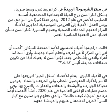
في
مركز الشيخوخة الجيدة
في كراغوييفاتس، وسط صربيا،
يشكل كبار السن روح الحياة الاجتماعية المجتمعية. أسسه
الصليب الأحمر في عام 2012، ويدير عددًا كبيرًا من البرامج، من
ورش العمل الأدبية إلى العروض الموسيقية. كما يزور الأطباء
المركز لتقديم الخدمات الصحية وتقديم المشورة لكبار السن بشأن
قضايا مثل التغذية المناسبة للعمر.
قالت دراجينجا أنتيك لصندوق الأمم المتحدة للسكان: "أحب أن
آتي إلى المركز لأنني أعرف وأتعلم أشياء جديدة، وأرى أشخاصًا
أعزاء وألتقي بأشخاص جدد. فكِبَر السن لا يغنيك أبدًا عن تكوين
صداقات جديدة، أليس كذلك؟"
في الأعياد الكبرى، ينظم الأعضاء "سلال الخير" لتوزيعها على
الأسر والأفراد المعرضين للخطر، وفي الخريف والشتاء، يقومون
بحياكة الجوارب والأوشحة والقبعات والقفازات والتبرع بها. وفي
خضم عمليات الإغلاق العالمية في عام 2020، أنشأ الأعضاء أيضًا
برنامج "مرحبًا، كيف حالك؟"، والذي جعلهم يتواصلون مع كبار
السن الآخرين للاطمئنان عليهم والدردشة معهم.