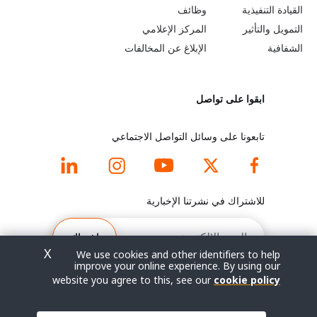
القيادة التنفيذية
وظائف
e
r
التمويل والتأثير
المركز الإعلامي
y
n
الشفافية
الإبلاغ عن المخالفات
o
m
ابقوا على تواصل
n
o
d
r
تابعونا على وسائل التواصل الاجتماعي
f
e
o
f
للاشتراك في نشرتنا الإخبارية
o
o
البريد
الإلكتروني
اشتراك
t
o
X
We use cookies and other identifiers to help
improve your online experience. By using our
e
t
website you agree to this, see our
cookie policy
r
e
© جميع الحقوق محفوظة 2026.