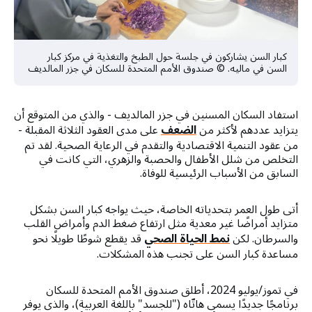
كبار السن يشاركون في جلسة حول الطبخ والتغذية في مركز كبار
السن في ماليه. © صندوق الأمم المتحدة للسكان في جزر المالديف
استفاد السكان المسنين في جزر المالديف - والذي من المتوقع أن
يتزايد عددهم لأكثر من
الضعف
على مدى العقود الثلاثة المقبلة -
من عقود التنمية الاقتصادية والتقدم في الرعاية الصحية. لقد تم
التخلص من شلل الأطفال والحصبة والزهري، التي كانت في
السابق من الأسباب الرئيسية للوفاة.
أتى طول العمر بتحدياته الخاصة، حيث يواجه كبار السن بشكل
متزايد أمراضًا غير معدية مثل ارتفاع ضغط الدم وأمراض القلب
والسرطان. لكن
نمط الحياة الصحي
قد يقطع شوطًا طويلًا نحو
مساعدة كبار السن على تجنب هذه المشكلات.
في تموز/يوليو 2024، أطلق صندوق الأمم المتحدة للسكان
برنامجًا جديدًا يسمى هاتّاه ("للجسد" باللغة العربية)، والذي يوفر