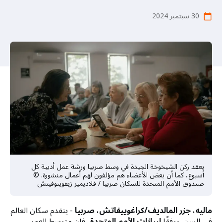
a
t
30 سبتمبر 2024
calendar_today
i
o
n
يعقد ركن الشيخوخة الجيدة في وسط صربيا ورشة عمل أدبية كل
أسبوع، كما أن بعض الأعضاء هم مؤلفون لهم أعمال منشورة. ©
صندوق الأمم المتحدة للسكان صربيا / فلاديمير زيفوينوفيتش
ماليه، جزر المالديف/كراغوييفاتش، صربيا
- يتقدم سكان العالم
في السن. ووفقًا
لبيانات الأمم المتحدة
، فإن متوسط ​​العمر