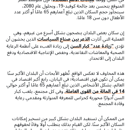
المتوقع يتحسن بعد جائحة كوفيد-19، وبحلول عام 2080،
سيتجاوز حجم السكان الذين تبلغ أعمارهم 65 عامًا أو أكثر عدد
الأطفال دون سن 18 عامًا.
إن سكان بعض البلدان ينضجون بشكل أسرع من غيرهم، وهي
العملية التي أثارت
الذعر بين صناع السياسات
الذين يخشون أن
تؤدي
"زيادة عدد" كبار السن
إلى زيادة العبء على أنظمة الرعاية
الصحية والمعاشات التقاعدية، وخفض الإنتاجية الاقتصادية ودفع
البلدان إلى الانحدار.
هذه المخاوف لا تعكس الواقع. تُظهر الأبحاث أن البلدان الأكبر سنًا
يمكن أن تكون قوى اقتصادية؛ في اليابان، رابع أكبر اقتصاد في
العالم، يشكل الأشخاص الذين تبلغ أعمارهم 65 عامًا أو أكثر حوالي
14 في المائة من القوى العاملة.
وفي كل مجتمع، يلعب كبار
السن أدوارًا محورية كحراس للمعرفة المتوارثة ومقدمي رعاية
وقادة المجتمع.
من الممكن أن تستفيد البلدان بشكل كبير من تسخير إمكانات
السكان الأكبر سنًا. لكن القيام بذلك يتطلب أولًا وفاءً لحقوقهم