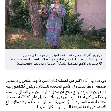
دراجينيا أنتيك، وهي زائرة دائمة لمركز الشيخوخة الجيدة في
كراغوييفاتس، صربيا، تحمل نماذج من أعمالها الفنية المصنوعة يدويًا.
© صندوق الأمم المتحدة للسكان صربيا / فلاديمير زيفوينوفيتش
في صربيا، أفاد
أكثر من نصف
كبار السن بأنهم يشعرون بالتمييز
ضدهم، وفقًا لصندوق الأمم المتحدة للسكان، ويقول
ثلثاهم
إنهم
يشعرون بالوحدة. ومع توقع أن يمثل كبار السن من الرجال والنساء
واحدًا من كل أربعة أشخاص في البلاد بحلول عام 2041، أصبحت
معالجة هذه المخاوف أمرًا ضروريًا لضمان الصحة والرفاه والإدماج
الاجتماعي لفئة سريعة النمو من سكان صربيا.