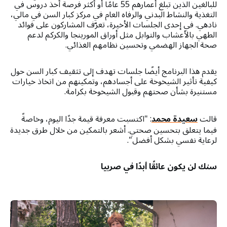
للبالغين الذين تبلغ أعمارهم 55 عامًا أو أكثر فرصة أخذ دروس في
التغذية والنشاط البدني والرفاه العام في مركز كبار السن في مالي،
نادهي. في إحدى الجلسات الأخيرة، تعرّف المشاركون على فوائد
الطهي بالأعشاب والتوابل مثل أوراق المورينجا والكركم لدعم
صحة الجهاز الهضمي وتحسين نظامهم الغذائي.
يقدم هذا البرنامج أيضًا جلسات تهدف إلى تثقيف كبار السن حول
كيفية تأثير الشيخوخة على أجسادهم، وتمكينهم من اتخاذ خيارات
مستنيرة بشأن صحتهم وقبول الشيخوخة بكرامة.
قالت
سعيدة محمد
: "اكتسبت معرفة قيمة جدًا اليوم، وخاصةً
فيما يتعلق بتحسين صحتي. أشعر بالتمكين من خلال طرق جديدة
لرعاية نفسي بشكل أفضل".
سنك لن يكون عائقًا أبدًا في صربيا