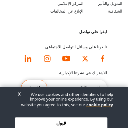
e
r
التمويل والتأثير
المركز الإعلامي
y
n
الشفافية
الإبلاغ عن المخالفات
o
m
ابقوا على تواصل
n
o
d
r
تابعونا على وسائل التواصل الاجتماعي
f
e
o
f
للاشتراك في نشرتنا الإخبارية
o
o
البريد
الإلكتروني
اشتراك
t
o
X
We use cookies and other identifiers to help
improve your online experience. By using our
e
t
website you agree to this, see our
cookie policy
r
e
© جميع الحقوق محفوظة 2026.
قبول
شروط الاستخدام
|
سياسة الخصوصية
|
خريطة الموقع