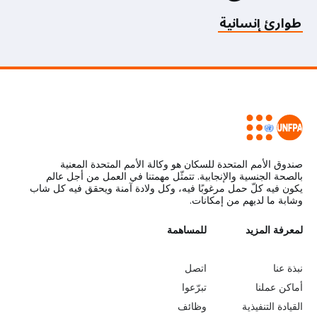
طوارئ إنسانية
صندوق الأمم المتحدة للسكان هو وكالة الأمم المتحدة المعنية
بالصحة الجنسية والإنجابية. تتمثّل مهمتنا في العمل من أجل عالم
يكون فيه كلّ حمل مرغوبًا فيه، وكل ولادة آمنة ويحقق فيه كل شاب
وشابة ما لديهم من إمكانات.
L
لمعرفة المزيد
G
للمساهمة
o
e
نبذة عنا
اتصل
b
a
أماكن عملنا
تبرّعوا
القيادة التنفيذية
وظائف