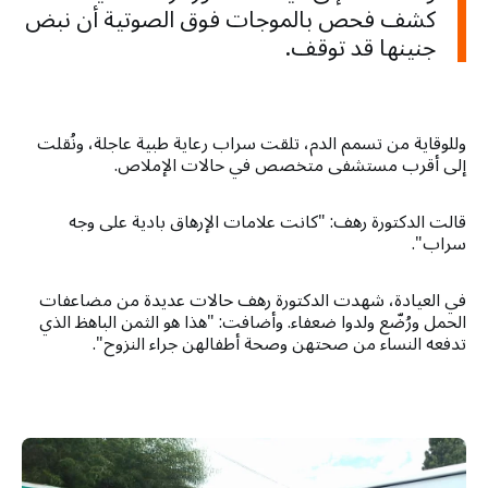
كشف فحص بالموجات فوق الصوتية أن نبض
جنينها قد توقف.
وللوقاية من تسمم الدم، تلقت سراب رعاية طبية عاجلة، ونُقلت
إلى أقرب مستشفى متخصص في حالات الإملاص.
قالت الدكتورة رهف: "كانت علامات الإرهاق بادية على وجه
سراب".
في العيادة، شهدت الدكتورة رهف حالات عديدة من مضاعفات
الحمل ورُضّع ولدوا ضعفاء. وأضافت: "هذا هو الثمن الباهظ الذي
تدفعه النساء من صحتهن وصحة أطفالهن جراء النزوح".