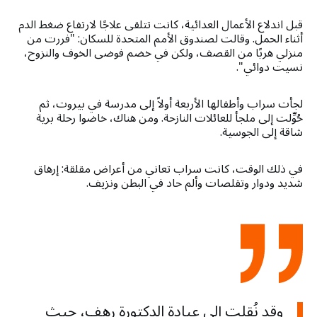
قبل اندلاع الأعمال العدائية، كانت تتلقى علاجًا لارتفاع ضغط الدم
أثناء الحمل. وقالت لصندوق الأمم المتحدة للسكان: "فررت من
منزلي هربًا من القصف، ولكن في خضم فوضى الخوف والنزوح،
نسيت دوائي".
لجأت سراب وأطفالها الأربعة أولاً إلى مدرسة في بيروت، ثم
حُوِّلت إلى ملجأ للعائلات النازحة. ومن هناك، خاضوا رحلة برية
شاقة إلى الجوسية.
في ذلك الوقت، كانت سراب تعاني من أعراض مقلقة: إرهاق
شديد ودوار وتقلصات وألم حاد في البطن ونزيف.
وقد نُقلت إلى عيادة الدكتورة رهف، حيث