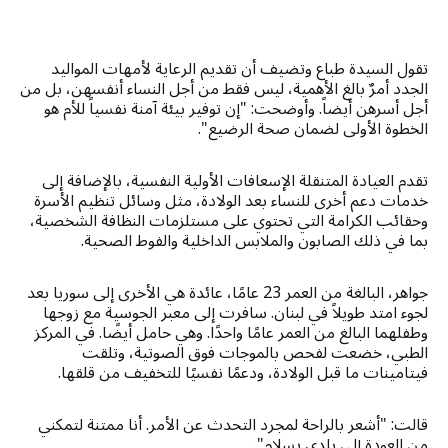
تقول السيدة طباع وتضيف أن تقديم الرعاية لأمهات المواليد
الجدد أمرٌ بالغ الأهمية، ليس فقط من أجل النساء أنفسهن، بل من
أجل أسرهن أيضاً. وأوضحت: "إن توفير بيئة آمنة نفسياً للأم هو
الخطوة الأولى لضمان صحة الرضيع".
تقدم العيادة المتنقلة الإسعافات الأولية النفسية، بالإضافة إلى
خدمات دعم أخرى للنساء بعد الولادة، مثل وسائل تنظيم الأسرة
وحقائب الكرامة التي تحتوي على مستلزمات النظافة الشخصية،
بما في ذلك الصابون والملابس الداخلية والفوط الصحية.
جواهر، البالغة من العمر 23 عامًا، عائدة هي الأخرى إلى سوريا بعد
لجوء امتد طويلاً في لبنان. سافرت إلى معبر الجوسية مع زوجها
وطفلهما البالغ من العمر عامًا واحدًا. وهي حامل أيضًا. في المركز
الطبي، خضعت لفحص بالموجات فوق الصوتية، وتلقت
فيتامينات ما قبل الولادة، ودعمًا نفسيًا للتخفيف من قلقها.
قالت: "أشعر بالراحة لمجرد التحدث عن الأمر. أنا ممتنة لتمكني
من العودة إلى بلدي بسلام".