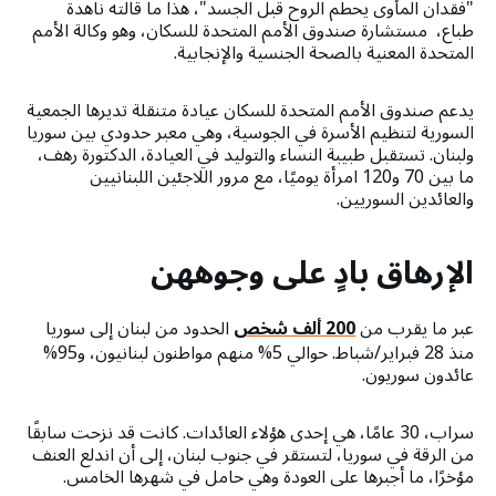
"فقدان المأوى يحطم الروح قبل الجسد"، هذا ما قالته ناهدة
طباع، مستشارة صندوق الأمم المتحدة للسكان، وهو وكالة الأمم
المتحدة المعنية بالصحة الجنسية والإنجابية.
يدعم صندوق الأمم المتحدة للسكان عيادة متنقلة تديرها الجمعية
السورية لتنظيم الأسرة في الجوسية، وهي معبر حدودي بين سوريا
ولبنان. تستقبل طبيبة النساء والتوليد في العيادة، الدكتورة رهف،
ما بين 70 و120 امرأة يوميًا، مع مرور اللاجئين اللبنانيين
والعائدين السوريين.
الإرهاق بادٍ على وجوههن
عبر ما يقرب من
200 ألف شخص
الحدود من لبنان إلى سوريا
منذ 28 فبراير/شباط. حوالي 5% منهم مواطنون لبنانيون، و95%
عائدون سوريون.
سراب، 30 عامًا، هي إحدى هؤلاء العائدات. كانت قد نزحت سابقًا
من الرقة في سوريا، لتستقر في جنوب لبنان، إلى أن اندلع العنف
مؤخرًا، ما أجبرها على العودة وهي حامل في شهرها الخامس.