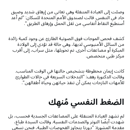
وصلت إلى العيادة المتنقلة وهي تعاني من إرهاق شديد وضيق
حاد في التنفس. قالت لصندوق الأمم المتحدة للسكان: "لم أعد
أستطيع التقاط أنفاسي من ثقل الحمل وإرهاق الطريق".
كشف فحص الموجات فوق الصوتية الطارئ عن وجود كمية زائدة
من السائل الأمنيوسي لديها، وهي حالة قد تؤدي إلى الولادة
المبكرة أو مضاعفات أخرى. تم تحويلها، مثل سراب، إلى أقرب
مركز طبي متخصص.
كانت إيمان محظوظة بتشخيص حالتها في الوقت المناسب.
وقالت الدكتورة رهف: "التدخلات السريعة في حالات الطوارئ
للأمهات النازحات يمكن أن تنقذ حياتهن وحياة أطفالهن".
الضغط النفسي مُنهِك
لم تشهد العيادة المتنقلة على المضاعفات الجسدية فحسب، بل
شهدت أيضًا التوتر والصدمات النفسية. وقالت السيدة طباع،
مقدمة المشورة: "دورنا يتجاوز الفحوصات الطبية، فنحن نسعى