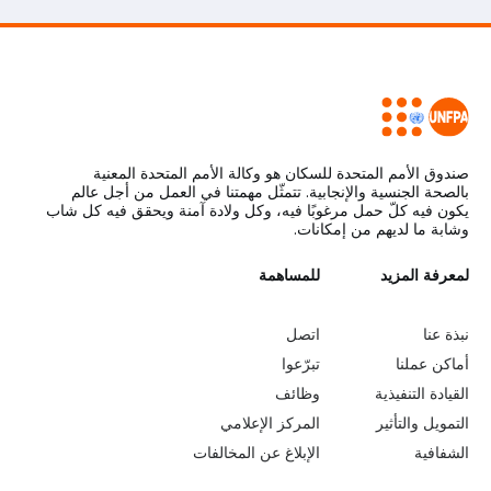
صندوق الأمم المتحدة للسكان هو وكالة الأمم المتحدة المعنية
بالصحة الجنسية والإنجابية. تتمثّل مهمتنا في العمل من أجل عالم
يكون فيه كلّ حمل مرغوبًا فيه، وكل ولادة آمنة ويحقق فيه كل شاب
وشابة ما لديهم من إمكانات.
L
لمعرفة المزيد
G
للمساهمة
o
e
نبذة عنا
اتصل
b
a
أماكن عملنا
تبرّعوا
القيادة التنفيذية
وظائف
e
r
التمويل والتأثير
المركز الإعلامي
y
n
الشفافية
الإبلاغ عن المخالفات