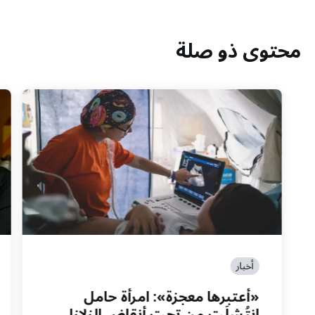
محتوى ذو صلة
أخبار
«أعتبرها معجزة»: امرأة حامل
انتُشِلَت من تحت أنقاض الزلازل