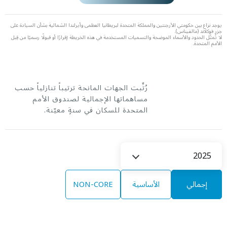
يوجد نزاع بين حكومتي الأرجنتين والمملكة المتحدة لبريطانيا العظمى وأيرلندا الشمالية بشأن السيادة على
جزر فوكلاند (مالفيناس).
لا تُمثّل الحدود والأسماء الموضحة والتسميات المستخدمة في هذه الخريطة إقرارًا أو قبولًا رسميًا من قِبل
الأمم المتحدة.
رُتِّبت الجهات المانحة ترتيباً تنازلياً حسب
مساهماتها الإجمالية لصندوق الأمم
المتحدة للسكان في سنةٍ معيّنة.
Select
2025
Year
إجمالي
الأساسية
NON-CORE