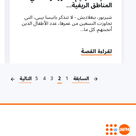
المناطق الريفية…
شيربور، بنغلاديش - لا تتذكر بانيسا بيبي، التي
تجاوزت التسعين من عمرها، عدد الأطفال الذين
أنجبتهم. كل ما…
لقراءة القصة
on
السابقة
1
2
3
4
5
التالية