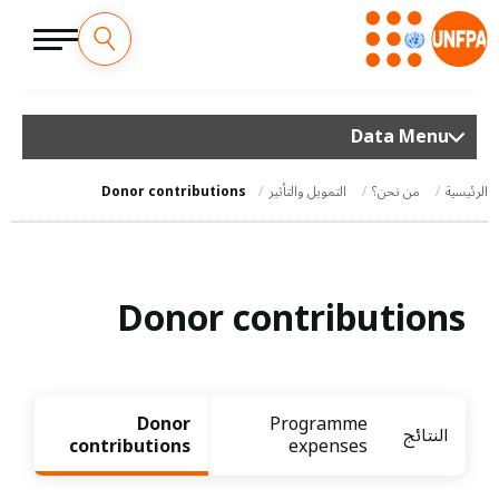
M
تجاوز
إلى
a
المحتوى
Data Menu
الرئيسي
i
الرئيسية
من نحن؟
التمويل والتأثير
Donor contributions
n
n
Donor contributions
a
v
i
Donor
Programme
النتائج
g
contributions
expenses