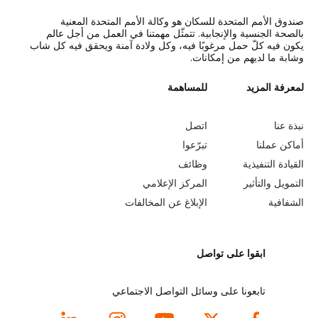
صندوق الأمم المتحدة للسكان هو وكالة الأمم المتحدة المعنية
بالصحة الجنسية والإنجابية. تتمثّل مهمتنا في العمل من أجل عالم
يكون فيه كلّ حمل مرغوبًا فيه، وكل ولادة آمنة ويحقق فيه كل شاب
وشابة ما لديهم من إمكانات.
L
لمعرفة المزيد
G
للمساهمة
o
e
نبذة عنا
اتصل
b
a
أماكن عملنا
تبرّعوا
القيادة التنفيذية
وظائف
e
r
التمويل والتأثير
المركز الإعلامي
y
n
الشفافية
الإبلاغ عن المخالفات
o
m
ابقوا على تواصل
n
o
d
r
تابعونا على وسائل التواصل الاجتماعي