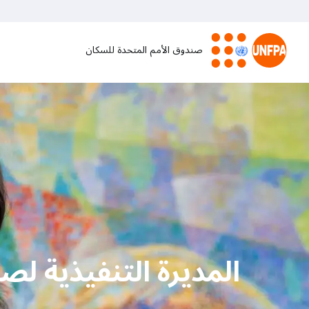
تجاوز
إلى
المحتوى
صندوق الأمم المتحدة للسكان
الرئيسي
M
a
i
n
n
a
المديرة التنفيذية لص
v