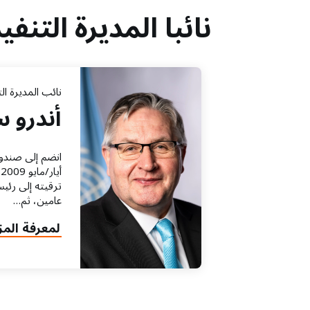
نائبا المديرة التنفي
نائب المديرة الت
أندرو س
انضم إلى صندوق
أ
ترقيته إلى رئي
عامين، ثم…
about
لمعرفة المز
أندرو
سابرتون