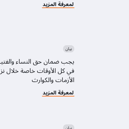
about
لمعرفة المزيد
الإصغاء
للأشخاص
ذوي
الإعاقة
والأخذ
بآرائهم
يحقق
بيان
مصالح
يجب ضمان حق النساء والفتيات
الجميع
في كل الأوقات خاصة خلال نز
الأزمات والكوارث
about
لمعرفة المزيد
يجب
ضمان
حق
النساء
والفتيات
بيان