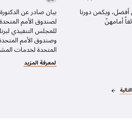
المتحدة
الأول/
للسكان،
 أفضل، ويكمن دورنا
بيان صادر عن الدكتورة ن
ديسمبر)
الدكتورة
اً أمامهنّ
لصندوق الأمم المتحدة ل
ناتاليا
كانيم:
للمجلس التنفيذي لبرنام
أوقفوا
وصندوق الأمم المتحدة
الهجمات
المتواصلة
المتحدة لخدمات المشا
على
الرعاية
about
لمعرفة المزيد
الصحية
بيان
في
صادر
الشرق
عن
الأوسط
الدكتورة
التالية
نتاليا
كانيم
المديرة
التنفيذية
لصندوق
الأمم