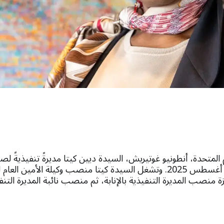
م المتحدة، أنطونيو غوتيريش، السيدة ديين كيتا مديرةً تنفيذيةً ل
للسكان اعتبارًا من 29 أغسطس 2025. وتشغل السيدة كيتا منصب وكيلة الأ
ة منصب المديرة التنفيذية بالإنابة، ثم منصب نائبة المديرة التنف