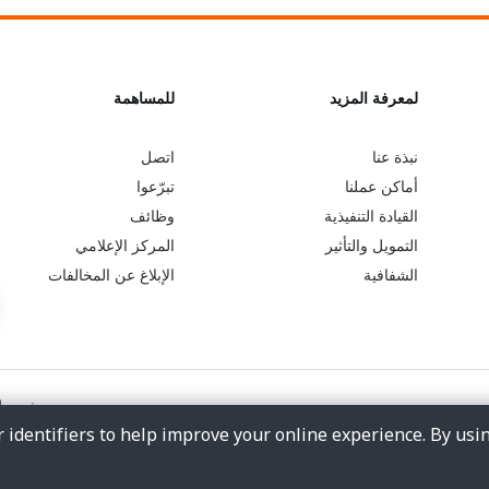
L
لمعرفة المزيد
G
للمساهمة
o
e
نبذة عنا
اتصل
أماكن عملنا
تبرّعوا
b
a
القيادة التنفيذية
وظائف
التمويل والتأثير
المركز الإعلامي
e
r
الشفافية
الإبلاغ عن المخالفات
y
n
o
m
شروط 
n
o
 identifiers to help improve your online experience. By usi