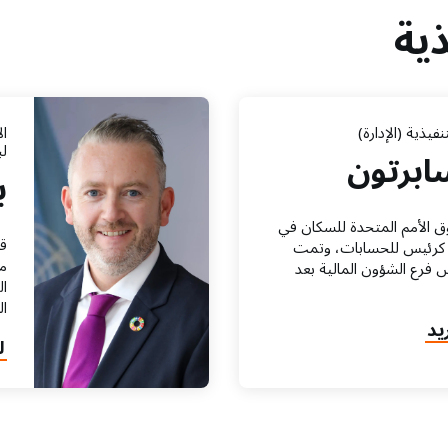
المتحدة
ذية
للسكان
الدورة
العادية
الثانية
للمجلس
نفيذية (الإدارة)
ال
التنفيذي
لب
ابرتون
لبرنامج
ب
الأمم
المتحدة
الإنمائي،
 الأمم المتحدة للسكان في
ق
وصندوق
يار/مايو 2009 كرئيس للحسابات، وتمت
من
الأمم
س فرع الشؤون المالية بعد
ال
المتحدة
ال
للسكان،
يد
ومكتب
t
ل
الأمم
ب
المتحدة
س
لخدمات
المشاريع