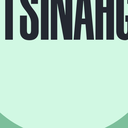
T
S
I
N
A
H