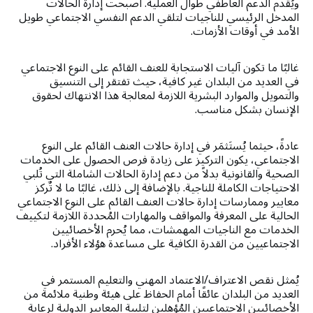
ويُقدم الدعم العاطفي طوال العملية. أصبحت إدارة الحالات
المدخل الرئيسي للناجيات لتلقي الدعم النفسي الاجتماعي طويل
الأمد في أوقات الأزمات.
غالبًا ما تكون آليات الاستجابة للعنف القائم على النوع الاجتماعي
في العديد من البلدان غير كافية، حيث تفتقر إلى التنسيق
والتمويل والموارد البشرية اللازمة لمعالجة هذا الانتهاك لحقوق
الإنسان بشكل مناسب.
عادةً، حيثما يُستَثمَر في إدارة حالات العنف القائم على النوع
الاجتماعي، يكون التركيز على زيادة فرص الحصول على الخدمات
الصحية والقانونية بدلاً من دعم إدارة الحالات الشاملة التي تُلبي
الاحتياجات الكاملة للناجية. بالإضافة إلى ذلك، غالبًا ما لا تُركز
معايير وممارسات إدارة حالات العنف القائم على النوع الاجتماعي
الحالية على المعرفة والمواقف والمهارات المُحددة اللازمة لتكييف
الخدمات مع الناجيات المهمشات، مما يُحرم الأخصائيين
الاجتماعيين من القدرة الكافية على مساعدة هؤلاء الأفراد.
يُمثل نقص الاعتراف/الاعتماد المهني والتعليم المستمر في
العديد من البلدان عائقًا أمام الحفاظ على هيئة وطنية ملائمة من
الأخصائيين الاجتماعيين المُؤهلين لتلبية المعايير الدولية لرعاية