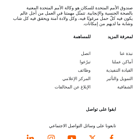
صندوق الأمم المتحدة للسكان هو وكالة الأمم المتحدة المعنية
بالصحة الجنسية والإنجابية. تتمثّل مهمتنا في العمل من أجل عالم
يكون فيه كلّ حمل مرغوبًا فيه، وكل ولادة آمنة ويحقق فيه كل شاب
وشابة ما لديهم من إمكانات.
L
لمعرفة المزيد
G
للمساهمة
o
e
نبذة عنا
اتصل
b
a
أماكن عملنا
تبرّعوا
القيادة التنفيذية
وظائف
e
r
التمويل والتأثير
المركز الإعلامي
y
n
الشفافية
الإبلاغ عن المخالفات
o
m
ابقوا على تواصل
n
o
d
r
تابعونا على وسائل التواصل الاجتماعي