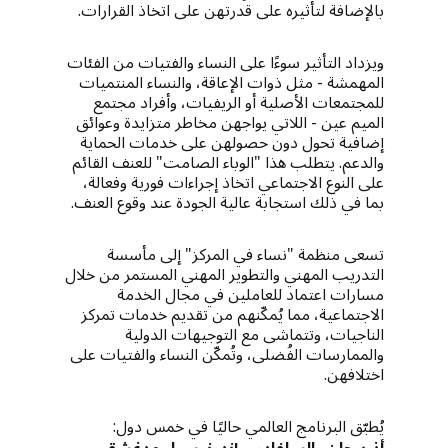
بالإضافة لتأثيره على قدرتهن على اتخاذ القرارات.
ويزداد التأثير سوءًا على النساء والفتيات من الفئات
المهمشة - مثل ذوات الإعاقة، والنساء المنتميات
للمجتمعات الأصلية أو الريفيات، وأفراد مجتمع
الميم عين - اللاتي يواجهن مخاطر متزايدة وعوائق
إضافية تحول دون حصولهن على خدمات الحماية
والدعم. يتطلب هذا "الوباء الصامت" للعنف القائم
على النوع الاجتماعي اتخاذ إجراءات فورية وفعالة،
بما في ذلك استجابة عالية الجودة عند وقوع العنف.
تسعى منظمة "نساء في المركز" إلى مأسسة
التدريب المهني والتطوير المهني المستمر من خلال
مسارات اعتماد للعاملين في مجال الخدمة
الاجتماعية، مما يُمكّنهم من تقديم خدمات تمركز
الناجيات، وتتماشى مع التوجيهات الدولية
والممارسات الفُضلى، وتُمكّن النساء والفتيات على
اختلافهن.
يُطبّق البرنامج العالمي حاليًا في خمس دول: