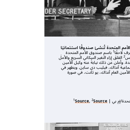
 من يوليو/تموز 1967 | الأمم المتحدة تُنشئ صندوقًا استئمانيًا
1
ف لاحقًا
باسم صندوق الأمم المتحدة
2
يس
القلقَ إزاء التغير السكاني السريع والأملَ
ة. وأعلن عن ذلك نيابةً عنه وكيل الأمين
جتماعية آنذاك، فيليب دي ساين. ويظهر في
لأمين العام آنذاك، يو ثانت، في صورة
1978 | 
العالم. -
لأكث
الديموغرافية 
1
2
تحدة/إم بي |
Source
,
Source
العالمية في م
حقوق الصورة