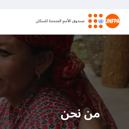
تجاوز
إلى
المحتوى
صندوق الأمم المتحدة للسكان
الرئيسي
M
a
i
n
n
a
من نحن
v