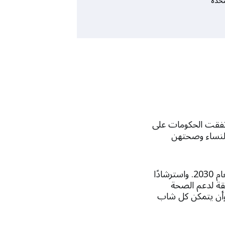
تحدة
1994 نقطة تحول. اتفقت الحكومات على
النساء وصحتهن
تجددت هذه الرؤية في قمة نيروبي عام 2019 بما يتماشى مع خطة التنمية المستدامة لعام 2030. واسترشادًا
حدة للسكان اليوم في أكثر من 150 دولة ومنطقة لدعم الصحة
 وأن يتمكن كل شاب