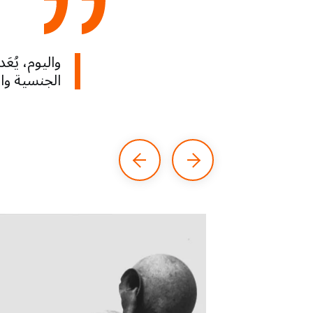
واليوم، يُع
الجنسية وا