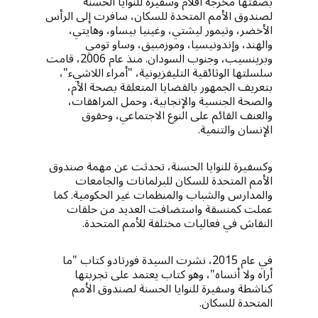
بصفتها مخرجة أفلام وسفيرة للنوايا الحسنة
لصندوق الأمم المتحدة للسكان، سافرت إلى الرأس
الأخضر، وتيمور ليشتي، وغينيا بيساو، وهايتي،
والهند، وإندونيسيا، وموزمبيق، وساو تومي
وبرينسيب، وجنوب السودان. منذ عام 2006، قامت
سلسلتها الوثائقية التليفزيونية، "أمراء اللاشيء"،
بتعريف الجمهور بالقضايا المتعلقة بصحة الأم،
والصحة الجنسية والإنجابية، وحمل المراهقات،
والعنف القائم على النوع الاجتماعي، وحقوق
الإنسان والتنمية.
وكسفيرة للنوايا الحسنة، تحدثت عن مهمة صندوق
الأمم المتحدة للسكان للبرلمانات والجامعات
والمدارس والشباب والمنظمات غير الحكومية. كما
عملت كمنسقة واستضافت العديد من حلقات
النقاش في فعاليات مختلفة للأمم المتحدة.
في عام 2015، نشرت السيدة فورتادو كتاب "ما
أراه ولا أنساه"، وهو كتاب يعتمد على تجربتها
كناشطة وسفيرة للنوايا الحسنة لصندوق الأمم
المتحدة للسكان.