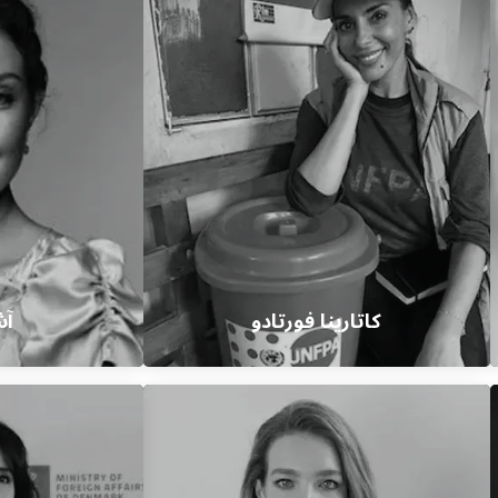
كاتارينا فورتادو
آش