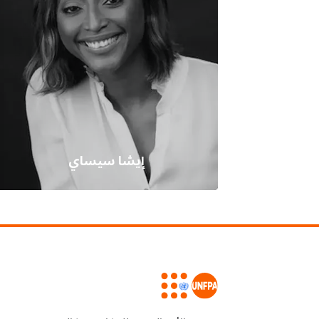
إيشا سيساي