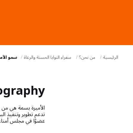
i
g
a
t
الرئيسية
من نحن؟
سفراء النوايا الحسنة والرعاة
سمو الأم
i
o
ography
n
تدعم تطوير وتنفيذ ال
عضوًا في مجلس أمناء م