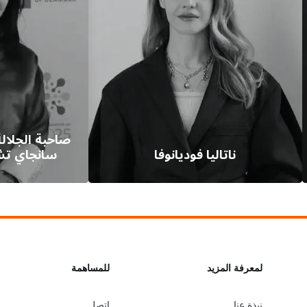
صاحبة الجلالة
ناتاليا فوديانوفا
سانجاي تش
L
لمعرفة المزيد
G
للمساهمة
نبذة عنا
اتصل