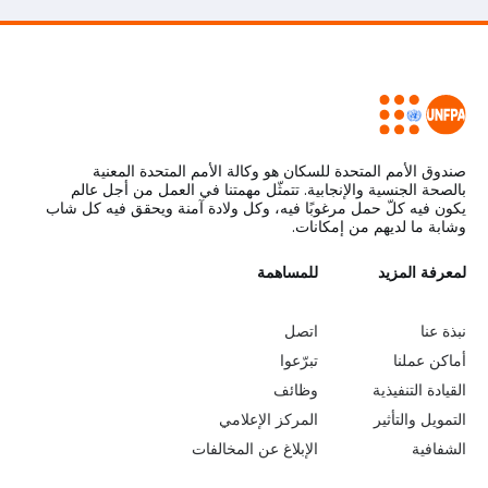
صندوق الأمم المتحدة للسكان هو وكالة الأمم المتحدة المعنية
بالصحة الجنسية والإنجابية. تتمثّل مهمتنا في العمل من أجل عالم
يكون فيه كلّ حمل مرغوبًا فيه، وكل ولادة آمنة ويحقق فيه كل شاب
وشابة ما لديهم من إمكانات.
L
لمعرفة المزيد
G
للمساهمة
o
e
نبذة عنا
اتصل
b
a
أماكن عملنا
تبرّعوا
القيادة التنفيذية
وظائف
e
r
التمويل والتأثير
المركز الإعلامي
y
n
الشفافية
الإبلاغ عن المخالفات