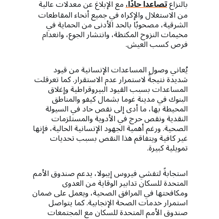
بالنزاع
تصاعدا حادًا،
مع الإبلاغ عن معدلات عالية
من الاستغلال والإكراه في جميع أنحاء المقاطعات
الشرقية، مصحوبًا بالحد الأدنى من الحماية في
مخيمات النزوح المكتظة، وانتشار الجوع، وانعدام
فرص كسب العيش.
يُعاني وصول المساعدات الإنسانية من قيود
شديدة نتيجةً لاستمرار عدم الاستقرار. كما تعرقلت
المساعدات بسبب القيود البيروقراطية وإغلاق
البنوك في مدينة غوما بشمال كيفو والمناطق
المحيطة بها، ما أدى إلى نقص حاد في السيولة
النقدية ونقص حرج في الأدوية والمستلزمات
الصحية. ورغم أهمية الجهود الإنسانية الحالية، فإنها
غير كافية ويتفاقم هذا النقص بسبب تحديات
تمويلية كبيرة.
استجابةً لتفشي فيروس إيبولا، يدعم صندوق الأمم
المتحدة للسكان تدابير الوقاية من العدوى
ومكافحتها في المرافق الصحية، ويعمل على ضمان
استمرار خدمات الصحة الإنجابية. كما يتواصل
صندوق الأمم المتحدة للسكان مع المجتمعات