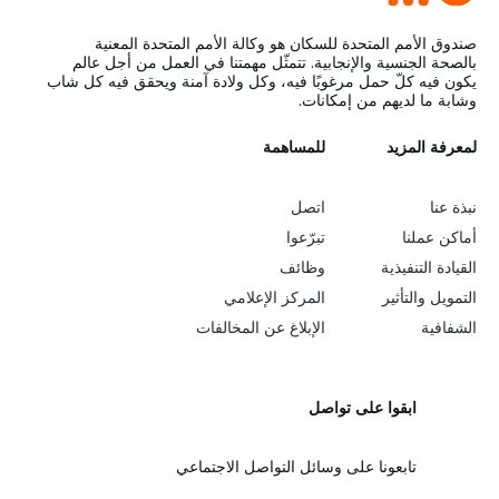
صندوق الأمم المتحدة للسكان هو وكالة الأمم المتحدة المعنية
بالصحة الجنسية والإنجابية. تتمثّل مهمتنا في العمل من أجل عالم
يكون فيه كلّ حمل مرغوبًا فيه، وكل ولادة آمنة ويحقق فيه كل شاب
وشابة ما لديهم من إمكانات.
L
لمعرفة المزيد
G
للمساهمة
o
e
نبذة عنا
اتصل
b
a
أماكن عملنا
تبرّعوا
القيادة التنفيذية
وظائف
e
r
التمويل والتأثير
المركز الإعلامي
y
n
الشفافية
الإبلاغ عن المخالفات
o
m
ابقوا على تواصل
n
o
d
r
تابعونا على وسائل التواصل الاجتماعي