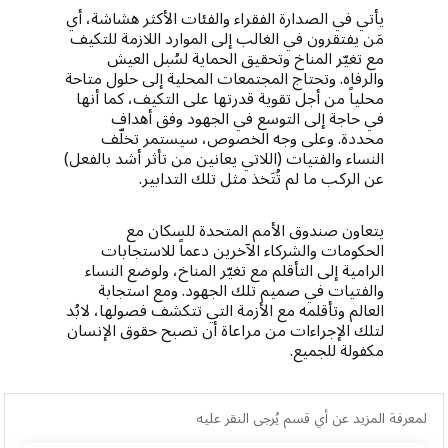
يأتي في الصدارة الفقراء والفئات الأكثر هشاشة، أي
مَن يفتقرون في الغالب إلى الموارد اللازمة للتكيف
مع تغيّر المناخ وتحقيق الحماية لسُبل العيش
والرفاه. وتحتاج المجتمعات المحلية إلى حلول متاحة
محلياً من أجل تقوية قدرتها على التكيف، كما أنها
في حاجة إلى التوسع في الجهود وفق أهداف
محددة. وعلى وجه الخصوص، سيستمر تخلّف
النساء والفتيات (اللاتي يعانين من تأثر أشد بالفعل)
عن الركب ما لم تُتَخذ مثل تلك التدابير.
يتعاون صندوق الأمم المتحدة للسكان مع
الحكومات والشركاء الآخرين دعماً للاستجابات
الرامية إلى التأقلم مع تغيّر المناخ، ولوضع النساء
والفتيات في صميم تلك الجهود. ومع استجابة
العالم وتأقلمه مع الأزمة التي تتكشف فصولها، لابُد
لتلك الإجراءات من مراعاة أن تصبح حقوق الإنسان
مكفولة للجميع.
لمعرفة المزيد عن أي قسم يُرجى النقر عليه