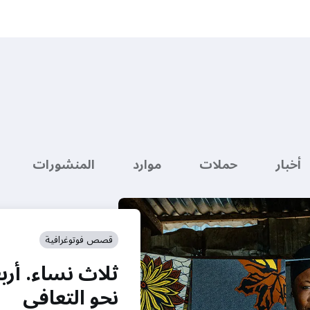
أخبار
حملات
موارد
المنشورات
قصص فوتوغرافية
ثلاث نساء. أرب
نحو التعافي