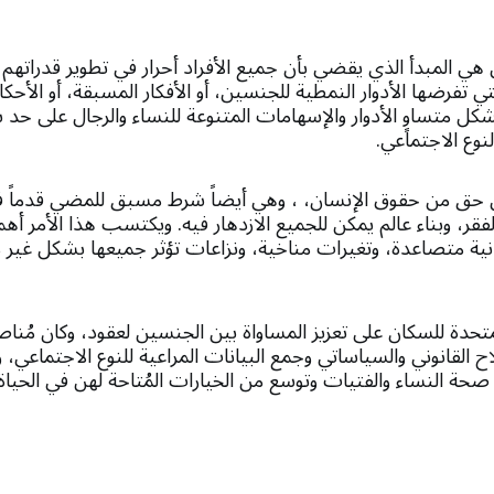
هي المبدأ الذي يقضي بأن جميع الأفراد أحرار في تطوير قدراتهم وا
لتي تفرضها الأدوار النمطية للجنسين، أو الأفكار المسبقة، أو الأحكا
كل متساوٍ الأدوار والإسهامات المتنوعة للنساء والرجال على حد
نوع الاجتماعي.
ن حق من حقوق الإنسان، ، وهي أيضاً شرط مسبق للمضي قدماً ف
فقر، وبناء عالم يمكن للجميع الازدهار فيه. ويكتسب هذا الأمر أهم
انية متصاعدة، وتغيرات مناخية، ونزاعات تؤثر جميعها بشكل غير
دة للسكان على تعزيز المساواة بين الجنسين لعقود، وكان مُناصر
ح القانوني والسياساتي وجمع البيانات المراعية للنوع الاجتماعي،
صحة النساء والفتيات وتوسع من الخيارات المُتاحة لهن في الحياة.