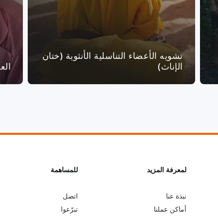
تشويه الأعضاء التناسلية الأنثوية (ختان
الإناث)
الع
L
لمعرفة المزيد
G
للمساهمة
o
e
نبذة عنا
اتصل
أماكن عملنا
تبرّعوا