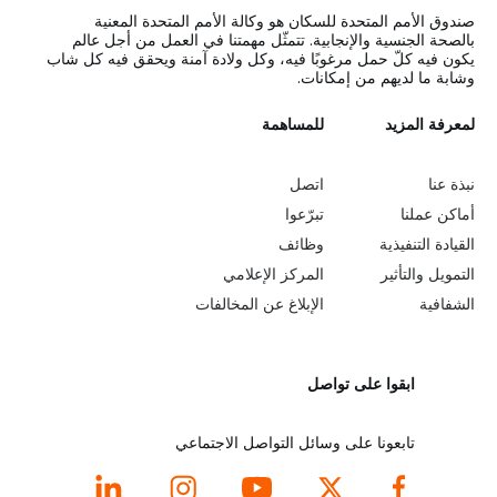
صندوق الأمم المتحدة للسكان هو وكالة الأمم المتحدة المعنية
بالصحة الجنسية والإنجابية. تتمثّل مهمتنا في العمل من أجل عالم
يكون فيه كلّ حمل مرغوبًا فيه، وكل ولادة آمنة ويحقق فيه كل شاب
وشابة ما لديهم من إمكانات.
L
لمعرفة المزيد
G
للمساهمة
o
e
نبذة عنا
اتصل
b
a
أماكن عملنا
تبرّعوا
القيادة التنفيذية
وظائف
e
r
التمويل والتأثير
المركز الإعلامي
y
n
الشفافية
الإبلاغ عن المخالفات
o
m
ابقوا على تواصل
n
o
d
r
تابعونا على وسائل التواصل الاجتماعي
f
e