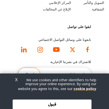
e
r
التمويل والتأثير
المركز الإعلامي
y
n
الشفافية
الإبلاغ عن المخالفات
o
m
ابقوا على تواصل
n
o
d
r
تابعونا على وسائل التواصل الاجتماعي
f
e
o
f
للاشتراك في نشرتنا الإخبارية
o
o
البريد
الإلكتروني
اشتراك
t
o
X
We use cookies and other identifiers to help
improve your online experience. By using our
e
t
website you agree to this, see our
cookie policy
r
e
© جميع الحقوق محفوظة 2026.
قبول
شروط الاستخدام
|
سياسة الخصوصية
|
خريطة الموقع
m
r