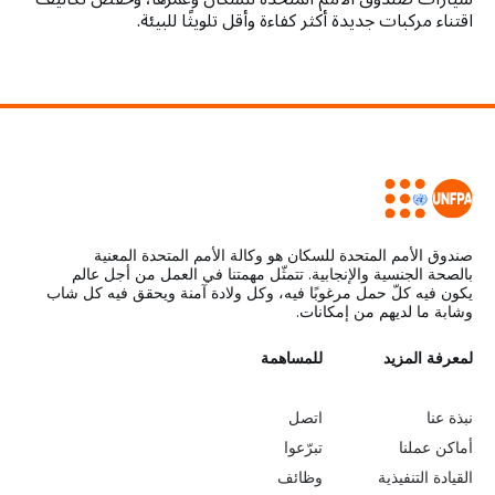
اقتناء مركبات جديدة أكثر كفاءة وأقل تلويثًا للبيئة.
صندوق الأمم المتحدة للسكان هو وكالة الأمم المتحدة المعنية
بالصحة الجنسية والإنجابية. تتمثّل مهمتنا في العمل من أجل عالم
يكون فيه كلّ حمل مرغوبًا فيه، وكل ولادة آمنة ويحقق فيه كل شاب
وشابة ما لديهم من إمكانات.
L
لمعرفة المزيد
G
للمساهمة
o
e
نبذة عنا
اتصل
b
a
أماكن عملنا
تبرّعوا
القيادة التنفيذية
وظائف