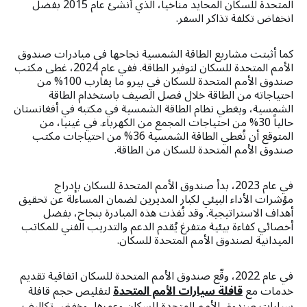
المتحدة للسكان المحايد مناخياً، الذي أُنشئ عام 2015 بفضل
انخفاض تكلفة تذاكر السفر.
كما أثبتت مشاريع الطاقة الشمسية نجاحها في مبادرات صندوق
الأمم المتحدة للسكان لتوفير الطاقة. ففي عام 2024، غطى مكتب
صندوق الأمم المتحدة للسكان في بيرو ما يقارب 100% من
احتياجاته من الطاقة خلال فصل الصيف باستخدام الطاقة
الشمسية، ويغطي نظام الطاقة الشمسية في مكتبه في أفغانستان
حالياً 30% من احتياجات المجمع من الكهرباء. في غينيا، من
المتوقع أن تُغطي الطاقة الشمسية 36% من احتياجات مكتب
صندوق الأمم المتحدة للسكان من الطاقة.
في عام 2023، بدأ صندوق الأمم المتحدة للسكان بإدراج
مؤشرات الأداء البيئي لكبار المديرين لضمان المساءلة عن تحقيق
أهداف الاستراتيجية. وقد نُفذت هذه المبادرة بنجاح، بفضل
أخصائي كفاءة بيئية متفرغ يُقدم الدعم والتدريب الفني للمكاتب
الميدانية لصندوق الأمم المتحدة للسكان.
في عام 2022، وقّع صندوق الأمم المتحدة للسكان اتفاقية تقديم
خدمات مع
قافلة سيارات الأمم المتحدة
لتقليص حجم قافلة
سيارات صندوق الأمم المتحدة للسكان وعمرها، وخفض تكاليف