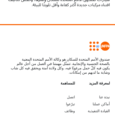
اقتناء مركبات جديدة أكثر كفاءة وأقل تلويثًا للبيئة.
صندوق الأمم المتحدة للسكان هو وكالة الأمم المتحدة المعنية
بالصحة الجنسية والإنجابية. تتمثّل مهمتنا في العمل من أجل عالم
يكون فيه كلّ حمل مرغوبًا فيه، وكل ولادة آمنة ويحقق فيه كل شاب
وشابة ما لديهم من إمكانات.
L
لمعرفة المزيد
G
للمساهمة
o
e
نبذة عنا
اتصل
b
a
أماكن عملنا
تبرّعوا
القيادة التنفيذية
وظائف