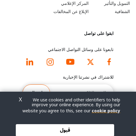
e
r
التمويل والتأثير
المركز الإعلامي
y
n
الشفافية
الإبلاغ عن المخالفات
o
m
ابقوا على تواصل
n
o
d
r
تابعونا على وسائل التواصل الاجتماعي
f
e
o
f
للاشتراك في نشرتنا الإخبارية
o
o
البريد
الإلكتروني
اشتراك
t
o
X
We use cookies and other identifiers to help
improve your online experience. By using our
e
t
website you agree to this, see our
cookie policy
r
e
© جميع الحقوق محفوظة 2026.
قبول
شروط الاستخدام
|
سياسة الخصوصية
|
خريطة الموقع
m
r