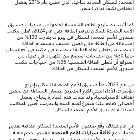
المتحدة للسكان المحايد مناخياً، الذي أُنشئ عام 2015 بفضل
انخفاض تكلفة تذاكر السفر.
كما أثبتت مشاريع الطاقة الشمسية نجاحها في مبادرات صندوق
الأمم المتحدة للسكان لتوفير الطاقة. ففي عام 2024، غطى مكتب
صندوق الأمم المتحدة للسكان في بيرو ما يقارب 100% من
احتياجاته من الطاقة خلال فصل الصيف باستخدام الطاقة
الشمسية، ويغطي نظام الطاقة الشمسية في مكتبه في أفغانستان
حالياً 30% من احتياجات المجمع من الكهرباء. في غينيا، من
المتوقع أن تُغطي الطاقة الشمسية 36% من احتياجات مكتب
صندوق الأمم المتحدة للسكان من الطاقة.
في عام 2023، بدأ صندوق الأمم المتحدة للسكان بإدراج
مؤشرات الأداء البيئي لكبار المديرين لضمان المساءلة عن تحقيق
أهداف الاستراتيجية. وقد نُفذت هذه المبادرة بنجاح، بفضل
أخصائي كفاءة بيئية متفرغ يُقدم الدعم والتدريب الفني للمكاتب
الميدانية لصندوق الأمم المتحدة للسكان.
في عام 2022، وقّع صندوق الأمم المتحدة للسكان اتفاقية تقديم
خدمات مع
قافلة سيارات الأمم المتحدة
لتقليص حجم قافلة
سيارات صندوق الأمم المتحدة للسكان وعمرها، وخفض تكاليف