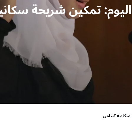
ليوم: تمكين شريحة سكاني
سكانية تتنامى