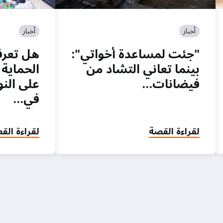
أخبار
أخبار
"جئت لمساعدة أخواتي":
هل تعرف
بينما تعاني التشاد من
الحماية 
فيضانات…
على النو
في…
لقراءة القصة
لقراءة الق