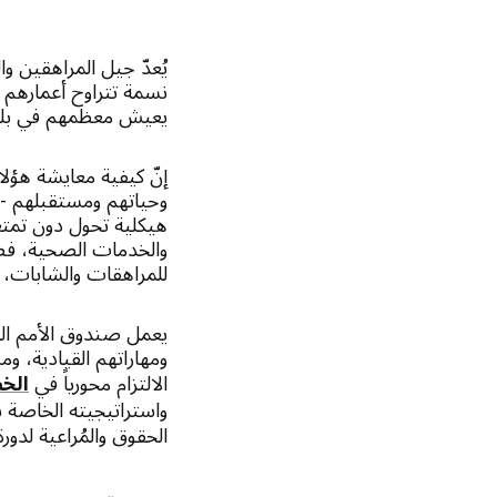
يعيش معظمهم في بلدا
إنّ كيفية معايشة هؤلا
وحياتهم ومستقبلهم - س
هيكلية تحول دون تمتعه
والخدمات الصحية، فضل
للمراهقات والشابات، ا
يعمل صندوق الأمم الم
ومهاراتهم القيادية، وم
الالتزام محورياً في
الخط
واستراتيجيته الخاصة ب
الحقوق والمُراعية لدور