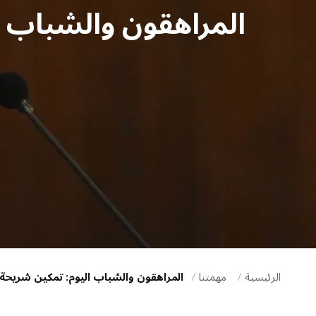
المراهقون والشباب ا
i
g
a
t
i
o
n
الرئيسية
مهمتنا
المراهقون والشباب اليوم: تمكين شريحة 