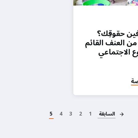
ين حقوقِك؟
من العنف القائم
ع الاجتماعي
صة
Pagination
السابقة
1
2
3
4
5