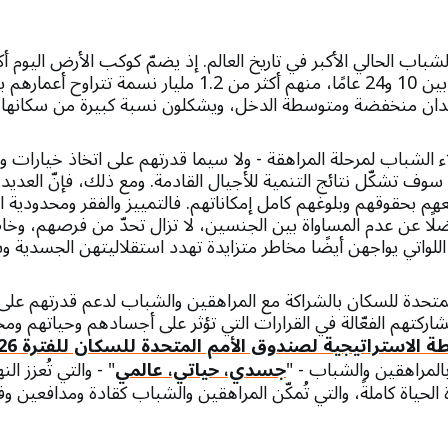
ن منخفضة ومتوسطة الدخل، ويشكلون نسبة كبيرة من سكانها.
ء الشباب لمرحلة المراهقة - ولا سيما قدرتهم على اتخاذ خيارات
وف تشكّل نتائج التنمية للأجيال القادمة. ومع ذلك، فإنّ العديد
م بحقوقهم وبلوغهم كامل إمكاناتهم. فالتمييز والفقر ومحدودية 
ًا عن عدم المساواة بين الجنسين، لا تزال تحدّ من فرصهم، وخاص
للواتي يواجهن أيضًا مخاطر متزايدة تهدد استقلاليتهن الجسدية و
تحدة للسكان بالشراكة مع المراهقين والشباب لدعم قدرتهم على ا
شاركتهم الفعّالة في القرارات التي تؤثر على أجسادهم وحياتهم ومجت
ة الاستراتيجية لصندوق الأمم المتحدة للسكان للفترة 2026-2029
المراهقين والشباب - "
جسدي، حياتي، عالمي
" - والتي تُعزز ال
ة الحياة كاملةً، والتي تُمكّن المراهقين والشباب كقادة ومدافعين وف