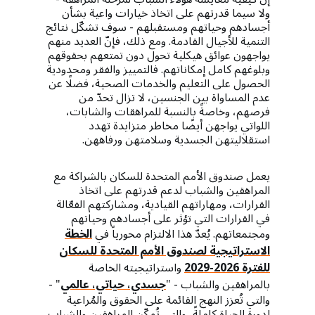
ولا سيما قدرتهم على اتخاذ خيارات واعية بشأن
أجسادهم وحياتهم ومستقبلهم - سوف تشكّل نتائج
التنمية للأجيال القادمة. ومع ذلك، فإنّ العديد منهم
يواجهون عوائق هيكلية تحول دون تمتعهم بحقوقهم
وبلوغهم كامل إمكاناتهم. فالتمييز والفقر ومحدودية
الحصول على التعليم والخدمات الصحية، فضلًا عن
عدم المساواة بين الجنسين، لا تزال تحدّ من
فرصهم، وخاصةً بالنسبة للمراهقات والشابات،
اللواتي يواجهن أيضًا مخاطر متزايدة تهدد
استقلاليتهن الجسدية وسلامتهن ورفاههن.
يعمل صندوق الأمم المتحدة للسكان بالشراكة مع
المراهقين والشباب لدعم قدرتهم على اتخاذ
القرارات، ومهاراتهم القيادية، ومشاركتهم الفعّالة
في القرارات التي تؤثر على أجسادهم وحياتهم
ومجتمعاتهم. يُعدّ هذا الالتزام محورياً في
الخطة
الاستراتيجية لصندوق الأمم المتحدة للسكان
للفترة 2026-2029
واستراتيجيته الخاصة
بالمراهقين والشباب - "
جسدي، حياتي، عالمي
" -
والتي تُعزز النهج القائمة على الحقوق والمُراعية
لدورة الحياة كاملةً، والتي تُمكّن المراهقين والشباب