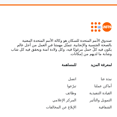
صندوق الأمم المتحدة للسكان هو وكالة الأمم المتحدة المعنية
بالصحة الجنسية والإنجابية. تتمثّل مهمتنا في العمل من أجل عالم
يكون فيه كلّ حمل مرغوبًا فيه، وكل ولادة آمنة ويحقق فيه كل شاب
وشابة ما لديهم من إمكانات.
L
لمعرفة المزيد
G
للمساهمة
o
e
نبذة عنا
اتصل
b
a
أماكن عملنا
تبرّعوا
القيادة التنفيذية
وظائف
e
r
التمويل والتأثير
المركز الإعلامي
y
n
الشفافية
الإبلاغ عن المخالفات