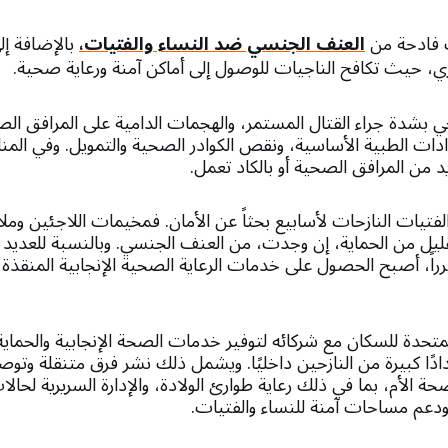
ت فادحة من
العنف الجنسي ضد النساء والفتيات،
بالإضافة إ
، حيث تكافح الناجيات للوصول إلى أماكن آمنة ورعاية صحية.
 بشدة جراء القتال المستمر، والهجمات الدامية على المرافق الص
دات الطبية الأساسية، ونقص الكوادر الصحية والتمويل. وفي الم
د من المرافق الصحية أو بالكاد تعمل.
 والفتيات النازحات لأسابيع بحثاً عن الأمان. فمخيمات اللاجئين وم
قليل من الحماية، إن وجدت، من العنف الجنسي. وبالنسبة للعديد 
راً، أصبح الحصول على خدمات الرعاية الصحية الإنجابية المنقذة
حدة للسكان مع شركائه لتوفير خدمات الصحة الإنجابية والحماية 
دًا كبيرة من النازحين داخليًا. ويشمل ذلك نشر فرق متنقلة وتوص
 الأم، بما في ذلك رعاية طوارئ الولادة، والإدارة السريرية لحال
دعم مساحات آمنة للنساء والفتيات.