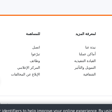
L
لمعرفة المزيد
G
للمساهمة
o
e
نبذة عنا
اتصل
أماكن عملنا
تبرّعوا
b
a
القيادة التنفيذية
وظائف
التمويل والتأثير
المركز الإعلامي
e
r
الشفافية
الإبلاغ عن المخالفات
y
n
o
m
شروط 
 identifiers to help improve your online experience. By usi