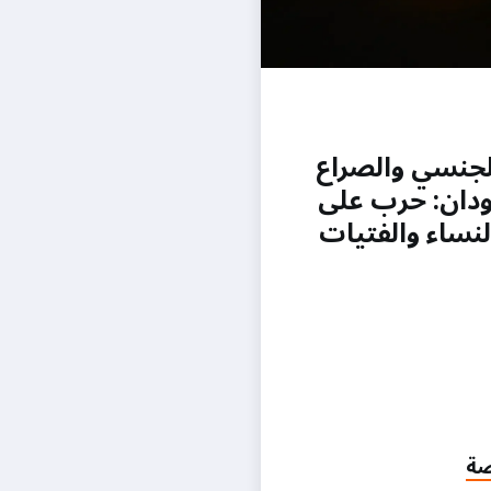
لجنسي والصراع
دان: حرب على
نساء والفتيات
صة