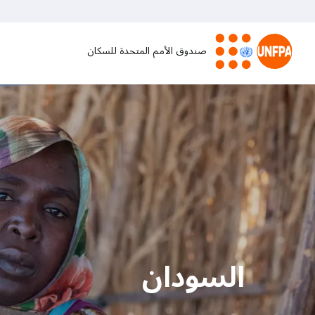
تجاوز
إلى
المحتوى
صندوق الأمم المتحدة للسكان
الرئيسي
M
a
i
n
n
a
السودان
v