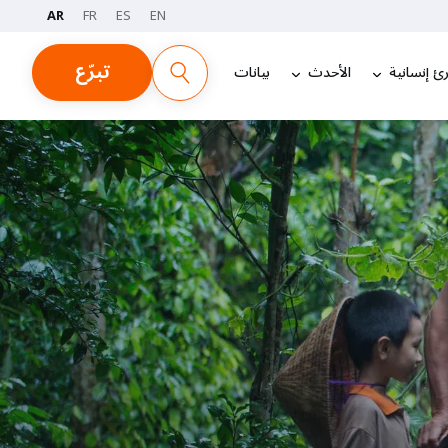
AR
FR
ES
EN
تبرّع
ئ إنسانية
الأحدث
بيانات