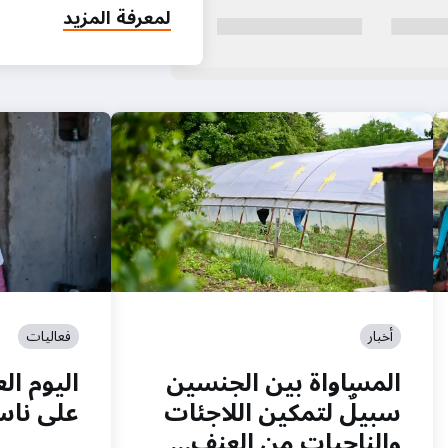
لمعرفة المزيد
أخبار
فعاليات
المساواة بين الجنسين
اليوم ال
سبيلٌ لتمكين اللاجئات
على ناسور 
والناجيات من العنف…