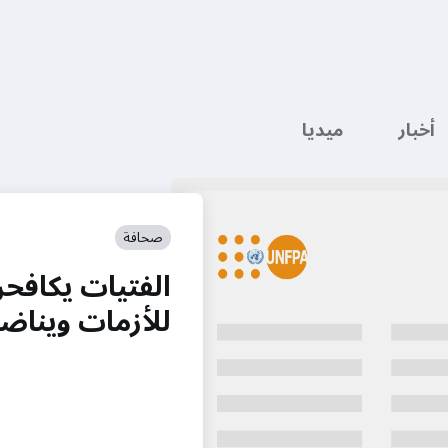
أخبار
ميديا
صحافة
الفتيات يكافحن
للأزمات ويناض